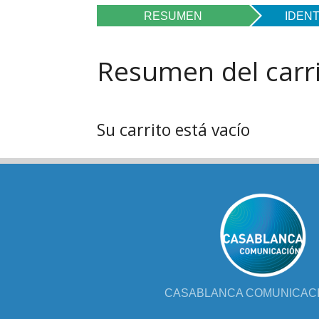
FOL
RESUMEN
IDENT
PAR
Resumen del carr
LIB
JUE
Su carrito está vacío
CHR
MIS
EB
CASABLANCA COMUNICACIÓ