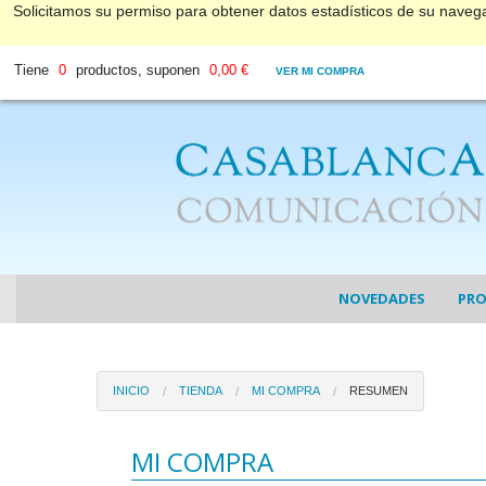
Solicitamos su permiso para obtener datos estadísticos de su nave
Tiene
0
productos, suponen
0,00 €
VER MI COMPRA
NOVEDADES
PR
COL
INICIO
TIENDA
MI COMPRA
RESUMEN
COL
DV
MI COMPRA