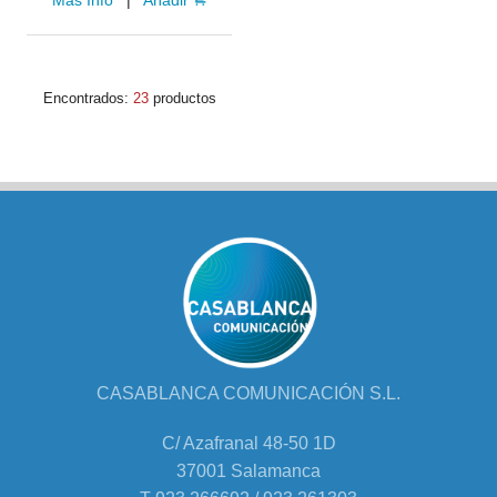
Mas Info
|
Añadir
Encontrados:
23
productos
CASABLANCA COMUNICACIÓN S.L.
C/ Azafranal 48-50 1D
37001 Salamanca