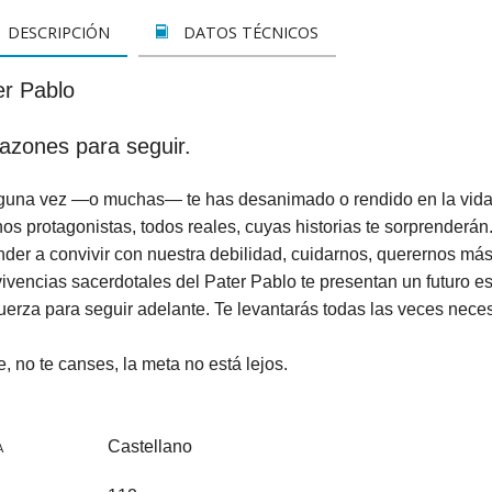
LETOS
CINE
VER TODOS
CONCURSO 2017
SUSCRIPCIÓN PAPEL
DESCRIPCIÓN
DATOS TÉCNICOS
A REZAR...
DOCUMENTALES
INFANTIL Y JUVENIL
SUSCRIPCION DIGITAL
er Pablo
ROS
INFANTIL
ADULTOS
VER TODOS
razones para seguir.
GOS CATÓLICOS
JUVENIL
ESPIRITUALIDAD Y DOCTRINA
lguna vez —o muchas— te has desanimado o rendido en la vida, e
ISTMAS
SAN JOSEMARÍA
AÑO DE LA FE
s protagonistas, todos reales, cuyas historias te sorprenderán.
ALES
EDUCACIÓN Y FAMILIA
EDUCACIÓN Y FAMILIA
der a convivir con nuestra debilidad, cuidarnos, querernos más
ivencias sacerdotales del Pater Pablo te presentan un futuro e
OOKS
CATEQUESIS
INFANTIL
fuerza para seguir adelante. Te levantarás todas las veces neces
PAPA FRANCISCO
JUVENIL
, no te canses, la meta no está lejos.
ÁLVARO DEL PORTILLO
HAGIOGRAFÍA Y BIOGRAFIAS
Castellano
A
VARIOS
SAN JOSEMARÍA