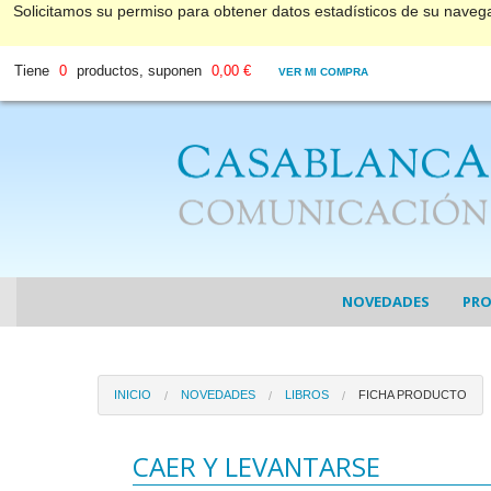
Solicitamos su permiso para obtener datos estadísticos de su nave
Tiene
0
productos, suponen
0,00 €
VER MI COMPRA
NOVEDADES
PR
COL
INICIO
NOVEDADES
LIBROS
FICHA PRODUCTO
COL
DV
CAER Y LEVANTARSE