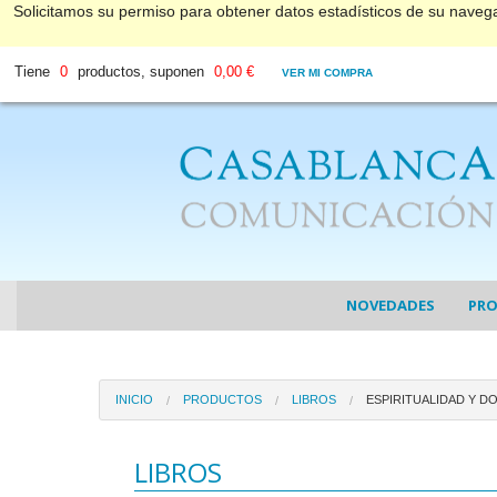
Solicitamos su permiso para obtener datos estadísticos de su nave
Tiene
0
productos, suponen
0,00 €
VER MI COMPRA
NOVEDADES
PR
COL
INICIO
PRODUCTOS
LIBROS
ESPIRITUALIDAD Y D
COL
DV
LIBROS