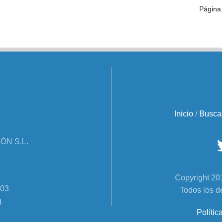
Página
Inicio
/
Busca
N S.L.
Copyright 
303
Todos los d
g
Polític