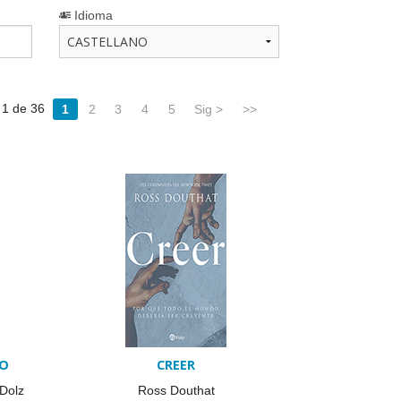
Idioma
 1 de 36
1
2
3
4
5
Sig >
>>
NO
CREER
Dolz
Ross Douthat