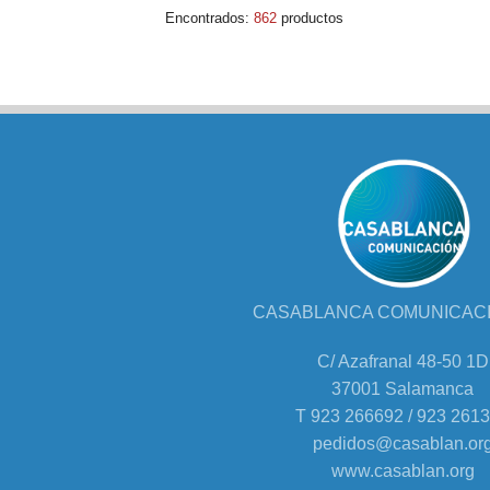
Encontrados:
862
productos
CASABLANCA COMUNICACIÓ
C/ Azafranal 48-50 1D
37001 Salamanca
T 923 266692 / 923 261
pedidos@casablan.or
www.casablan.org