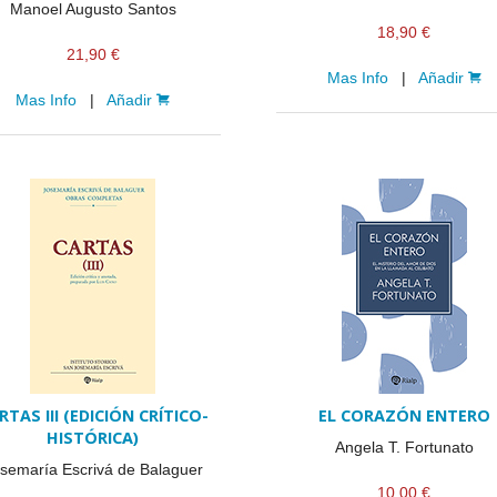
CINE FAMILIAR
IGLESIA Y PAPAS
Manoel Augusto Santos
18,90 €
21,90 €
CATEQUESIS
Mas Info
|
Añadir
Mas Info
|
Añadir
VARIOS
PAPA FRANCISCO
ÁLVARO DEL PORTILLO
VOCACIONES
CATEQUESIS COMUNIÓN
NOVELA
AÑO JUBILAR 2025
RTAS III (EDICIÓN CRÍTICO-
EL CORAZÓN ENTERO
HISTÓRICA)
Angela T. Fortunato
LEÓN XIV
semaría Escrivá de Balaguer
10,00 €