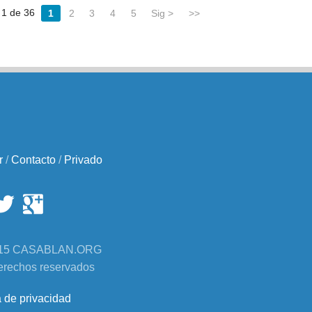
 1 de 36
1
2
3
4
5
Sig >
>>
r
/
Contacto
/
Privado
2015 CASABLAN.ORG
erechos reservados
a de privacidad