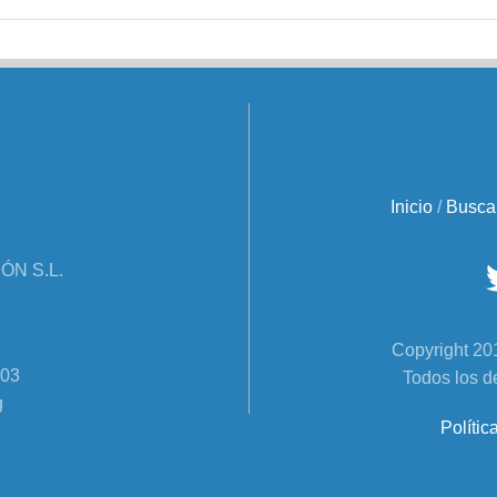
Inicio
/
Busca
N S.L.
Copyright 
303
Todos los d
g
Polític