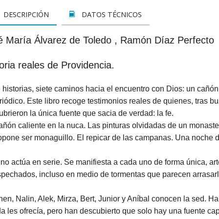
LETOS
CINE
VER TODOS
CONCURSO 2017
SUSCRIPCIÓN PAPEL
DESCRIPCIÓN
DATOS TÉCNICOS
A REZAR...
DOCUMENTALES
INFANTIL Y JUVENIL
SUSCRIPCION DIGITAL
é María Álvarez de Toledo , Ramón Díaz Perfecto
ROS
INFANTIL
ADULTOS
VER TODOS
oria reales de Providencia.
GOS CATÓLICOS
JUVENIL
ESPIRITUALIDAD Y DOCTRINA
 historias, siete caminos hacia el encuentro con Dios: un cañó
ISTMAS
SAN JOSEMARÍA
AÑO DE LA FE
riódico. Este libro recoge testimonios reales de quienes, tras b
ALES
EDUCACIÓN Y FAMILIA
EDUCACIÓN Y FAMILIA
brieron la única fuente que sacia de verdad: la fe.
añón caliente en la nuca. Las pinturas olvidadas de un monast
OOKS
CATEQUESIS
INFANTIL
ropone ser monaguillo. El repicar de las campanas. Una noche d
PAPA FRANCISCO
JUVENIL
no actúa en serie. Se manifiesta a cada uno de forma única, a
spechados, incluso en medio de tormentas que parecen arrasarl
ÁLVARO DEL PORTILLO
HAGIOGRAFÍA Y BIOGRAFIAS
en, Nalin, Alek, Mirza, Bert, Junior y Aníbal conocen la sed. H
VARIOS
SAN JOSEMARÍA
da les ofrecía, pero han descubierto que solo hay una fuente c