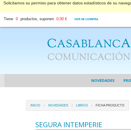
Solicitamos su permiso para obtener datos estadísticos de su nave
Tiene
0
productos, suponen
0,00 €
VER MI COMPRA
NOVEDADES
PR
COL
INICIO
NOVEDADES
LIBROS
FICHA PRODUCTO
COL
DV
SEGURA INTEMPERIE