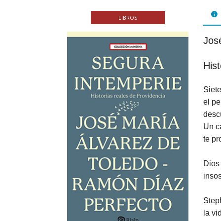
FOL
LIBROS
PAR
Jos
LIB
Hist
JUE
Siete
CHR
el pe
MIS
descu
Un c
EB
te p
Dios 
inso
Steph
la vi