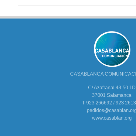
CASABLANCA COMUNICACIÓ
C/ Azafranal 48-50 1D
37001 Salamanca
T 923 266692 / 923 261
pedidos@casablan.or
www.casablan.org