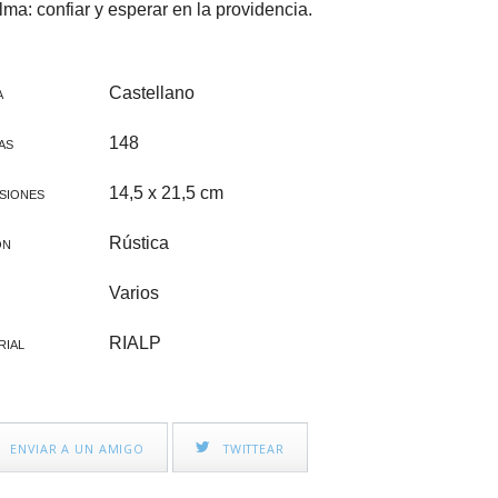
CINE FAMILIAR
IGLESIA Y PAPAS
lma: confiar y esperar en la providencia.
CATEQUESIS
Castellano
A
VARIOS
148
AS
PAPA FRANCISCO
14,5 x 21,5 cm
SIONES
ÁLVARO DEL PORTILLO
Rústica
ÓN
VOCACIONES
Varios
CATEQUESIS COMUNIÓN
RIALP
RIAL
NOVELA
AÑO JUBILAR 2025
ENVIAR A UN AMIGO
TWITTEAR
LEÓN XIV