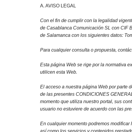
FOL
A. AVISO LEGAL
PAR
Con el fin de cumplir con la legalidad vige
de Casablanca Comunicación SL con CIF B373
LIB
de Salamanca con los siguientes datos: Tom
JUE
Para cualquier consulta o propuesta, contác
CHR
Esta página Web se rige por la normativa e
MIS
utilicen esta Web.
EB
El acceso a nuestra página Web por parte de
de las presentes CONDICIONES GENERALES
momento que utiliza nuestro portal, sus con
usuario no estuviere de acuerdo con las pre
En cualquier momento podremos modificar la 
así como los servicios y contenidos prestados