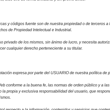
CINE FAMILIAR
IGLESIA Y PAPAS
CATEQUESIS
rcas y códigos fuente son de nuestra propiedad o de terceros a
VARIOS
chos de Propiedad Intelectual e Industrial.
PAPA FRANCISCO
o privado de los mismos, sin ánimo de lucro, y necesita autoriz
ÁLVARO DEL PORTILLO
ercer cualquier derecho perteneciente a su titular.
VOCACIONES
CATEQUESIS COMUNIÓN
ptación expresa por parte del USUARIO de nuestra política de p
NOVELA
eb conforme a la buena fe, las normas de orden público y a la
AÑO JUBILAR 2025
jo la propia y exclusiva responsabilidad del usuario, que respon
ismos.
LEÓN XIV
rol respecto a la información, contenidos y servicios que cont