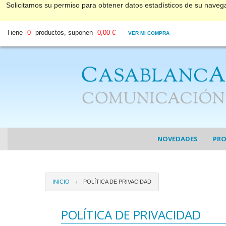
Solicitamos su permiso para obtener datos estadísticos de su nave
Tiene
0
productos, suponen
0,00 €
VER MI COMPRA
NOVEDADES
PR
COL
INICIO
POLÍTICA DE PRIVACIDAD
COL
DV
POLÍTICA DE PRIVACIDAD