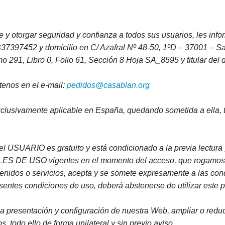
LETOS
CINE
VER TODOS
CONCURSO 2017
SUSCRIPCIÓN PAPEL
A REZAR...
DOCUMENTALES
INFANTIL Y JUVENIL
SUSCRIPCION DIGITAL
nte y otorgar seguridad y confianza a todos sus usuarios, les 
97452 y domicilio en C/ Azafral Nº 48-50, 1ºD – 37001 – Sala
ROS
INFANTIL
ADULTOS
VER TODOS
o 291, Libro 0, Folio 61, Sección 8 Hoja SA_8595 y titular del
GOS CATÓLICOS
JUVENIL
ESPIRITUALIDAD Y DOCTRINA
tenos en el e-mail:
pedidos@casablan.org
ISTMAS
SAN JOSEMARÍA
AÑO DE LA FE
xclusivamente aplicable en España, quedando sometida a ella, 
ALES
EDUCACIÓN Y FAMILIA
EDUCACIÓN Y FAMILIA
OOKS
CATEQUESIS
INFANTIL
l USUARIO es gratuito y está condicionado a la previa lectura 
 DE USO vigentes en el momento del acceso, que rogamos 
PAPA FRANCISCO
JUVENIL
tenidos o servicios, acepta y se somete expresamente a las con
ÁLVARO DEL PORTILLO
HAGIOGRAFÍA Y BIOGRAFIAS
sentes condiciones de uso, deberá abstenerse de utilizar este p
VARIOS
SAN JOSEMARÍA
presentación y configuración de nuestra Web, ampliar o reducir
, todo ello de forma unilateral y sin previo aviso.