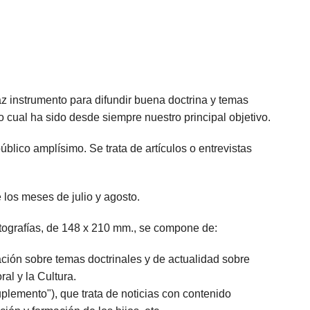
LETOS
CINE
VER TODOS
CONCURSO 2017
SUSCRIPCIÓN PAPEL
A REZAR...
DOCUMENTALES
INFANTIL Y JUVENIL
SUSCRIPCION DIGITAL
ROS
INFANTIL
ADULTOS
VER TODOS
GOS CATÓLICOS
JUVENIL
ESPIRITUALIDAD Y DOCTRINA
z instrumento para difundir buena doctrina y temas
lo cual ha sido desde siempre nuestro principal objetivo.
ISTMAS
SAN JOSEMARÍA
AÑO DE LA FE
úblico amplísimo. Se trata de artículos o entrevistas
ALES
EDUCACIÓN Y FAMILIA
EDUCACIÓN Y FAMILIA
OOKS
CATEQUESIS
INFANTIL
los meses de julio y agosto.
PAPA FRANCISCO
JUVENIL
otografías, de 148 x 210 mm., se compone de:
ÁLVARO DEL PORTILLO
HAGIOGRAFÍA Y BIOGRAFIAS
mación sobre temas doctrinales y de actualidad sobre
ral y la Cultura.
VARIOS
SAN JOSEMARÍA
plemento"), que trata de noticias con contenido