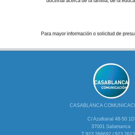
doctrinal acerca de la familia, de la educa
Para mayor información o solicitud de presu
CASABLANCA COMUNICACIÓ
C/ Azafranal 48-50 1D
37001 Salamanca
T 923 266692 / 923 261