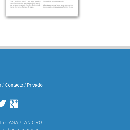
r
/
Contacto
/
Privado
2015 CASABLAN.ORG
erechos reservados