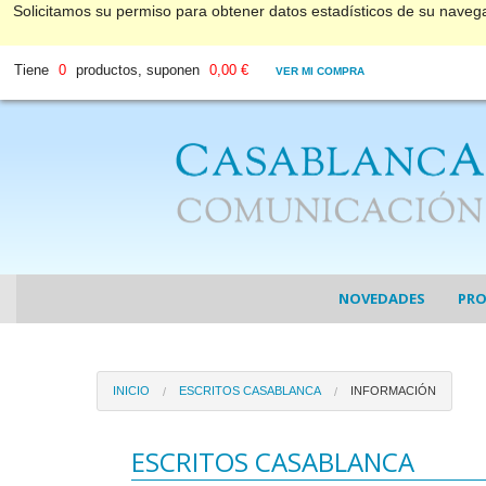
Solicitamos su permiso para obtener datos estadísticos de su nave
Tiene
0
productos, suponen
0,00 €
VER MI COMPRA
NOVEDADES
PR
COL
INICIO
ESCRITOS CASABLANCA
INFORMACIÓN
COL
DV
ESCRITOS CASABLANCA