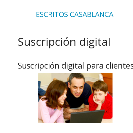
FOL
ESCRITOS CASABLANCA
PAR
LIB
Suscripción digital
JUE
CHR
Suscripción digital para cliente
MIS
EB