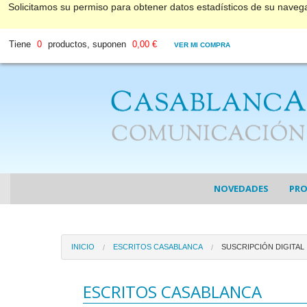
Solicitamos su permiso para obtener datos estadísticos de su nave
Tiene
0
productos, suponen
0,00 €
VER MI COMPRA
NOVEDADES
PR
COL
INICIO
ESCRITOS CASABLANCA
SUSCRIPCIÓN DIGITAL
COL
DV
ESCRITOS CASABLANCA