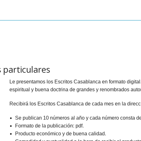
LETOS
CINE
VER TODOS
CONCURSO 2017
SUSCRIPCIÓN PAPEL
A REZAR...
DOCUMENTALES
INFANTIL Y JUVENIL
SUSCRIPCION DIGITAL
ROS
INFANTIL
ADULTOS
VER TODOS
GOS CATÓLICOS
JUVENIL
ESPIRITUALIDAD Y DOCTRINA
ISTMAS
SAN JOSEMARÍA
AÑO DE LA FE
s particulares
ALES
EDUCACIÓN Y FAMILIA
EDUCACIÓN Y FAMILIA
Le presentamos los Escritos Casablanca en formato digita
OOKS
CATEQUESIS
INFANTIL
espiritual y buena doctrina de grandes y renombrados auto
PAPA FRANCISCO
JUVENIL
Recibirá los Escritos Casablanca de cada mes en la direcc
ÁLVARO DEL PORTILLO
HAGIOGRAFÍA Y BIOGRAFIAS
Se publican 10 números al año y cada número consta de 
Formato de la publicación: pdf.
VARIOS
SAN JOSEMARÍA
Producto económico y de buena calidad.