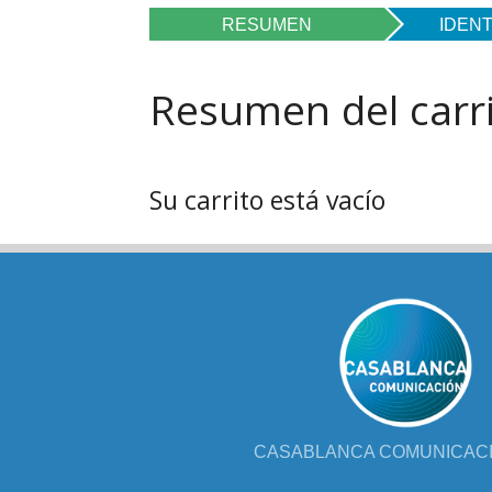
FOL
RESUMEN
IDENT
PAR
Resumen del carr
LIB
JUE
Su carrito está vacío
CHR
MIS
EB
CASABLANCA COMUNICACIÓ