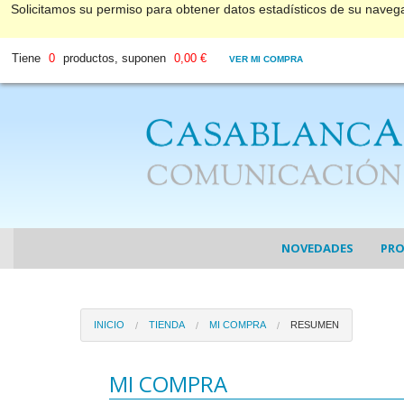
Solicitamos su permiso para obtener datos estadísticos de su nave
Tiene
0
productos, suponen
0,00 €
VER MI COMPRA
NOVEDADES
PR
COL
INICIO
TIENDA
MI COMPRA
RESUMEN
COL
DV
MI COMPRA