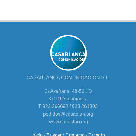
CASABLANCA COMUNICACIÓN S.L.
C/ Azafranal 48-50 1D
37001 Salamanca
T 923 266692 / 923 261303
pedidos@casablan.org
www.casablan.org
Inicio
/
Buscar
/
Contacto
/
Privado