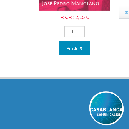
P.V.P.: 2,15 €
Añadir