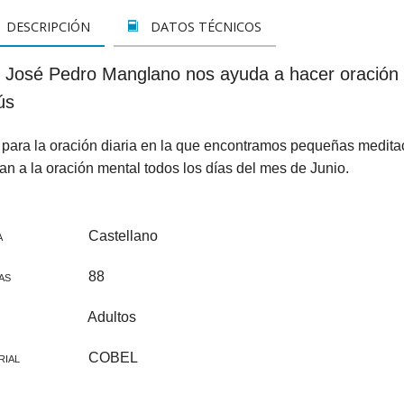
LETOS
CINE
VER TODOS
CONCURSO 2017
SUSCRIPCIÓN PAPEL
DESCRIPCIÓN
DATOS TÉCNICOS
A REZAR...
DOCUMENTALES
INFANTIL Y JUVENIL
SUSCRIPCION DIGITAL
 José Pedro Manglano nos ayuda a hacer oración 
ROS
INFANTIL
ADULTOS
VER TODOS
ús
GOS CATÓLICOS
JUVENIL
ESPIRITUALIDAD Y DOCTRINA
 para la oración diaria en la que encontramos pequeñas medit
ISTMAS
SAN JOSEMARÍA
AÑO DE LA FE
n a la oración mental todos los días del mes de Junio.
ALES
EDUCACIÓN Y FAMILIA
EDUCACIÓN Y FAMILIA
Castellano
A
OOKS
CATEQUESIS
INFANTIL
88
AS
PAPA FRANCISCO
JUVENIL
Adultos
ÁLVARO DEL PORTILLO
HAGIOGRAFÍA Y BIOGRAFIAS
COBEL
RIAL
VARIOS
SAN JOSEMARÍA