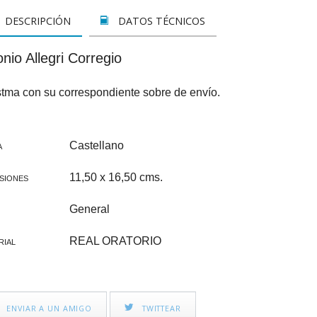
LETOS
CINE
VER TODOS
CONCURSO 2017
SUSCRIPCIÓN PAPEL
DESCRIPCIÓN
DATOS TÉCNICOS
A REZAR...
DOCUMENTALES
INFANTIL Y JUVENIL
SUSCRIPCION DIGITAL
nio Allegri Corregio
ROS
INFANTIL
ADULTOS
VER TODOS
stma con su correspondiente sobre de envío.
GOS CATÓLICOS
JUVENIL
ESPIRITUALIDAD Y DOCTRINA
ISTMAS
SAN JOSEMARÍA
AÑO DE LA FE
Castellano
A
ALES
EDUCACIÓN Y FAMILIA
EDUCACIÓN Y FAMILIA
11,50 x 16,50 cms.
SIONES
OOKS
CATEQUESIS
INFANTIL
General
PAPA FRANCISCO
JUVENIL
REAL ORATORIO
RIAL
ÁLVARO DEL PORTILLO
HAGIOGRAFÍA Y BIOGRAFIAS
VARIOS
SAN JOSEMARÍA
ENVIAR A UN AMIGO
TWITTEAR