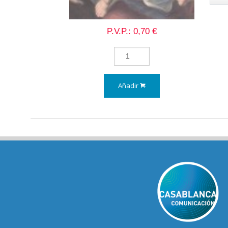
P.V.P.: 0,70 €
Añadir