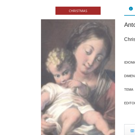
FOL
CHRISTMAS
PAR
Anto
LIB
Chri
JUE
CHR
IDIOM
MIS
DIMEN
EB
TEMA
EDITO