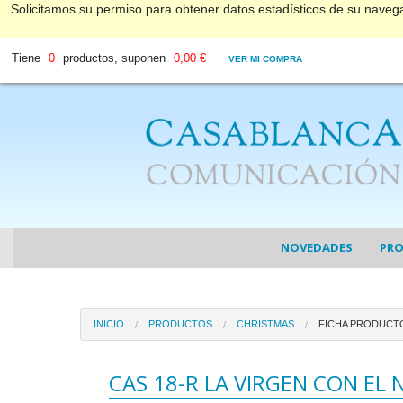
Solicitamos su permiso para obtener datos estadísticos de su nave
Tiene
0
productos, suponen
0,00 €
VER MI COMPRA
NOVEDADES
PR
COL
INICIO
PRODUCTOS
CHRISTMAS
FICHA PRODUCT
COL
DV
CAS 18-R LA VIRGEN CON EL 