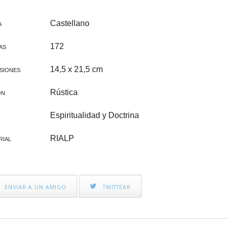
CINE FAMILIAR
IGLESIA Y PAPAS
Castellano
A
CATEQUESIS
172
AS
VARIOS
14,5 x 21,5 cm
SIONES
PAPA FRANCISCO
Rústica
ÓN
ÁLVARO DEL PORTILLO
Espiritualidad y Doctrina
VOCACIONES
RIALP
RIAL
CATEQUESIS COMUNIÓN
NOVELA
ENVIAR A UN AMIGO
TWITTEAR
AÑO JUBILAR 2025
LEÓN XIV