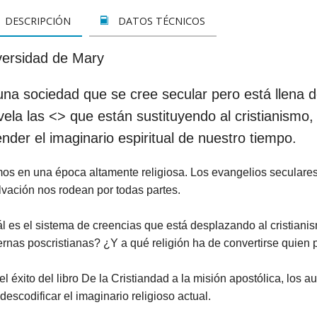
LETOS
CINE
VER TODOS
CONCURSO 2017
SUSCRIPCIÓN PAPEL
DESCRIPCIÓN
DATOS TÉCNICOS
A REZAR...
DOCUMENTALES
INFANTIL Y JUVENIL
SUSCRIPCION DIGITAL
versidad de Mary
ROS
INFANTIL
ADULTOS
VER TODOS
na sociedad que se cree secular pero está llena d
GOS CATÓLICOS
JUVENIL
ESPIRITUALIDAD Y DOCTRINA
ela las <
> que están sustituyendo al cristianismo,
ISTMAS
SAN JOSEMARÍA
AÑO DE LA FE
nder el imaginario espiritual de nuestro tiempo.
ALES
EDUCACIÓN Y FAMILIA
EDUCACIÓN Y FAMILIA
mos en una época altamente religiosa. Los evangelios seculare
lvación nos rodean por todas partes.
OOKS
CATEQUESIS
INFANTIL
l es el sistema de creencias que está desplazando al cristiani
PAPA FRANCISCO
JUVENIL
rnas poscristianas? ¿Y a qué religión ha de convertirse quien 
ÁLVARO DEL PORTILLO
HAGIOGRAFÍA Y BIOGRAFIAS
el éxito del libro De la Cristiandad a la misión apostólica, los 
VARIOS
SAN JOSEMARÍA
descodificar el imaginario religioso actual.