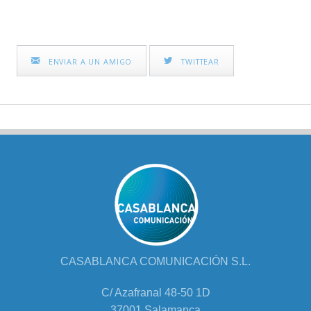
ENVIAR A UN AMIGO
TWITTEAR
CASABLANCA COMUNICACIÓN S.L.
C/ Azafranal 48-50 1D
37001 Salamanca