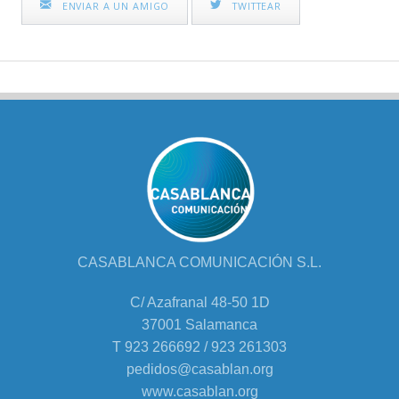
ENVIAR A UN AMIGO
TWITTEAR
CASABLANCA COMUNICACIÓN S.L.
C/ Azafranal 48-50 1D
37001 Salamanca
T 923 266692 / 923 261303
pedidos@casablan.org
www.casablan.org