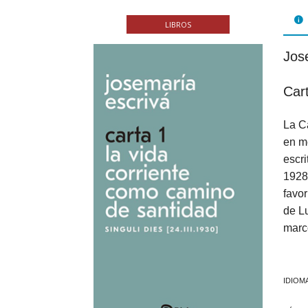
FOL
LIBROS
PAR
Jos
LIB
Car
JUE
La Ca
CHR
en m
MIS
escri
1928 
EB
favor
de L
marco
IDIOM