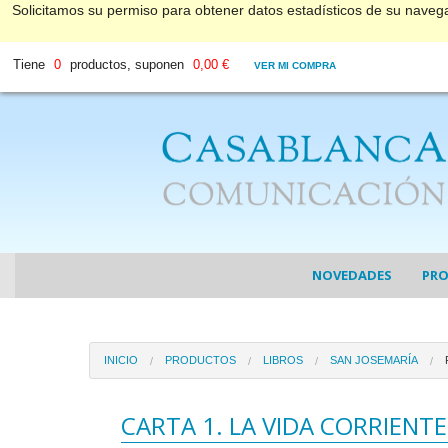
Solicitamos su permiso para obtener datos estadísticos de su nave
Tiene
0
productos, suponen
0,00 €
VER MI COMPRA
NOVEDADES
PR
COL
INICIO
PRODUCTOS
LIBROS
SAN JOSEMARÍA
COL
DV
CARTA 1. LA VIDA CORRIEN