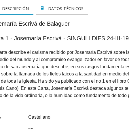
LETOS
CINE
VER TODOS
CONCURSO 2017
SUSCRIPCIÓN PAPEL
DESCRIPCIÓN
DATOS TÉCNICOS
A REZAR...
DOCUMENTALES
INFANTIL Y JUVENIL
SUSCRIPCION DIGITAL
emaría Escrivá de Balaguer
ROS
INFANTIL
ADULTOS
VER TODOS
ta 1 - Josemaría Escrivá - SINGULI DIES 24-III-1
GOS CATÓLICOS
JUVENIL
ESPIRITUALIDAD Y DOCTRINA
rta describe el carisma recibido por Josemaría Escrivá sobre la 
ISTMAS
SAN JOSEMARÍA
AÑO DE LA FE
edio del mundo y al compromiso evangelizador en favor de toda 
ALES
EDUCACIÓN Y FAMILIA
EDUCACIÓN Y FAMILIA
to de san Josemaría que describe, en sus rasgos fundamentales,
sobre la llamada de los fíeles laicos a la santidad en medio 
OOKS
CATEQUESIS
INFANTIL
 de toda la Iglesia. Ha sido ya publicado con el no 1 en el libro 
uis Cano). En esta Carta, Josemaría Escrivá destaca algunos t
PAPA FRANCISCO
JUVENIL
 de la vida ordinaria, o la humildad como fundamento de todo p
ÁLVARO DEL PORTILLO
HAGIOGRAFÍA Y BIOGRAFIAS
Castellano
A
VARIOS
SAN JOSEMARÍA