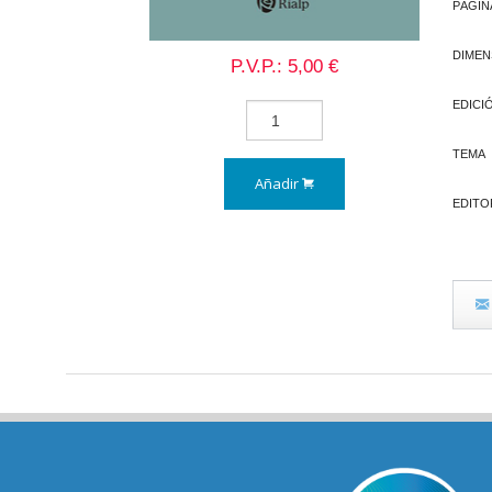
PÁGIN
DIMEN
P.V.P.: 5,00 €
EDICI
TEMA
Añadir
EDITO