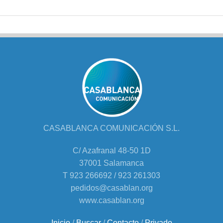
CASABLANCA COMUNICACIÓN S.L.
C/ Azafranal 48-50 1D
37001 Salamanca
T 923 266692 / 923 261303
pedidos@casablan.org
www.casablan.org
Inicio
/
Buscar
/
Contacto
/
Privado