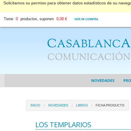
Solicitamos su permiso para obtener datos estadísticos de su nave
Tiene
0
productos, suponen
0,00 €
VER MI COMPRA
NOVEDADES
PR
COL
INICIO
NOVEDADES
LIBROS
FICHA PRODUCTO
COL
DV
LOS TEMPLARIOS