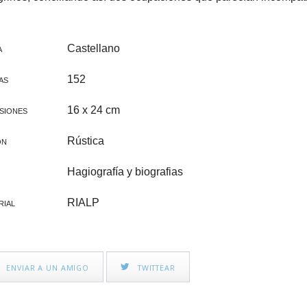
CINE FAMILIAR
IGLESIA Y PAPAS
CATEQUESIS
Castellano
A
VARIOS
152
AS
PAPA FRANCISCO
16 x 24 cm
SIONES
ÁLVARO DEL PORTILLO
Rústica
ÓN
VOCACIONES
Hagiografía y biografias
CATEQUESIS COMUNIÓN
RIALP
RIAL
NOVELA
AÑO JUBILAR 2025
ENVIAR A UN AMIGO
TWITTEAR
LEÓN XIV