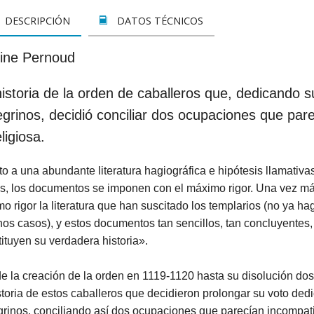
LETOS
CINE
VER TODOS
CONCURSO 2017
SUSCRIPCIÓN PAPEL
DESCRIPCIÓN
DATOS TÉCNICOS
A REZAR...
DOCUMENTALES
INFANTIL Y JUVENIL
SUSCRIPCION DIGITAL
ine Pernoud
ROS
INFANTIL
ADULTOS
VER TODOS
istoria de la orden de caballeros que, dedicando s
GOS CATÓLICOS
JUVENIL
ESPIRITUALIDAD Y DOCTRINA
grinos, decidió conciliar dos ocupaciones que parec
ISTMAS
SAN JOSEMARÍA
AÑO DE LA FE
eligiosa.
ALES
EDUCACIÓN Y FAMILIA
EDUCACIÓN Y FAMILIA
o a una abundante literatura hagiográfica e hipótesis llamativa
es, los documentos se imponen con el máximo rigor. Una vez má
OOKS
CATEQUESIS
INFANTIL
o rigor la literatura que han suscitado los templarios (no ya h
os casos), y estos documentos tan sencillos, tan concluyentes,
PAPA FRANCISCO
JUVENIL
ituyen su verdadera historia».
ÁLVARO DEL PORTILLO
HAGIOGRAFÍA Y BIOGRAFIAS
e la creación de la orden en 1119-1120 hasta su disolución do
VARIOS
SAN JOSEMARÍA
storia de estos caballeros que decidieron prolongar su voto ded
rinos, conciliando así dos ocupaciones que parecían incompatible