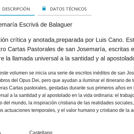
LETOS
CINE
VER TODOS
CONCURSO 2017
SUSCRIPCIÓN PAPEL
DESCRIPCIÓN
DATOS TÉCNICOS
A REZAR...
DOCUMENTALES
INFANTIL Y JUVENIL
SUSCRIPCION DIGITAL
emaría Escrivá de Balaguer
ROS
INFANTIL
ADULTOS
VER TODOS
ción crítica y anotada,preparada por Luis Cano. Es
GOS CATÓLICOS
JUVENIL
ESPIRITUALIDAD Y DOCTRINA
ro Cartas Pastorales de san Josemaría, escritas e
ISTMAS
SAN JOSEMARÍA
AÑO DE LA FE
e la llamada universal a la santidad y al apostolado
ALES
EDUCACIÓN Y FAMILIA
EDUCACIÓN Y FAMILIA
ste volumen se inicia una serie de escritos inéditos de san Jo
ros del Opus Dei, pero que ayudan a iluminar el itinerario de t
OOKS
CATEQUESIS
INFANTIL
ras Cartas pastorales, gestadas durante sus primeros años en M
rsal a la santidad y al apostolado en la vida ordinaria: el traba
PAPA FRANCISCO
JUVENIL
 del mundo, la inspiración cristiana de las realidades sociales, 
ÁLVARO DEL PORTILLO
HAGIOGRAFÍA Y BIOGRAFIAS
s actuaciones temporales, y el valor humano y cristiano de la a
VARIOS
SAN JOSEMARÍA
Castellano
A