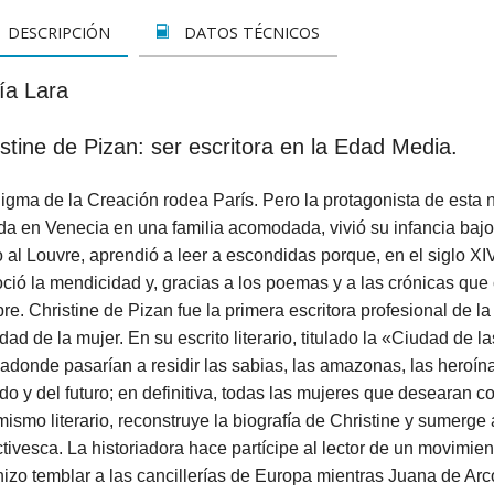
LETOS
CINE
VER TODOS
CONCURSO 2017
SUSCRIPCIÓN PAPEL
DESCRIPCIÓN
DATOS TÉCNICOS
A REZAR...
DOCUMENTALES
INFANTIL Y JUVENIL
SUSCRIPCION DIGITAL
ía Lara
ROS
INFANTIL
ADULTOS
VER TODOS
stine de Pizan: ser escritora en la Edad Media.
GOS CATÓLICOS
JUVENIL
ESPIRITUALIDAD Y DOCTRINA
igma de la Creación rodea París. Pero la protagonista de esta n
ISTMAS
SAN JOSEMARÍA
AÑO DE LA FE
a en Venecia en una familia acomodada, vivió su infancia bajo 
ALES
EDUCACIÓN Y FAMILIA
EDUCACIÓN Y FAMILIA
 al Louvre, aprendió a leer a escondidas porque, en el siglo XIV
ió la mendicidad y, gracias a los poemas y a las crónicas que 
OOKS
CATEQUESIS
INFANTIL
e. Christine de Pizan fue la primera escritora profesional de la 
dad de la mujer. En su escrito literario, titulado la «Ciudad de
PAPA FRANCISCO
JUVENIL
adonde pasarían a residir las sabias, las amazonas, las heroína
o y del futuro; en definitiva, todas las mujeres que desearan con
ÁLVARO DEL PORTILLO
HAGIOGRAFÍA Y BIOGRAFIAS
ismo literario, reconstruye la biografía de Christine y sumerge
tivesca. La historiadora hace partícipe al lector de un movimien
VARIOS
SAN JOSEMARÍA
izo temblar a las cancillerías de Europa mientras Juana de Arco 