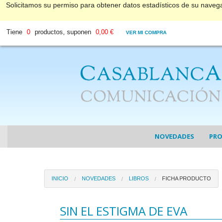
Solicitamos su permiso para obtener datos estadísticos de su nave
Tiene
0
productos, suponen
0,00 €
VER MI COMPRA
NOVEDADES
PR
COL
INICIO
NOVEDADES
LIBROS
FICHA PRODUCTO
COL
DV
SIN EL ESTIGMA DE EVA