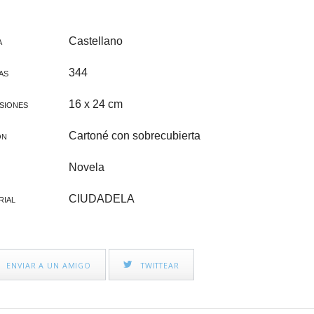
CINE FAMILIAR
IGLESIA Y PAPAS
CATEQUESIS
Castellano
A
VARIOS
344
AS
PAPA FRANCISCO
16 x 24 cm
SIONES
ÁLVARO DEL PORTILLO
Cartoné con sobrecubierta
ÓN
VOCACIONES
Novela
CATEQUESIS COMUNIÓN
CIUDADELA
RIAL
NOVELA
AÑO JUBILAR 2025
ENVIAR A UN AMIGO
TWITTEAR
LEÓN XIV