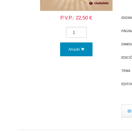
P.V.P.: 22,50 €
IDIOM
PÁGIN
DIMEN
Añadir
EDICI
TEMA
EDITO