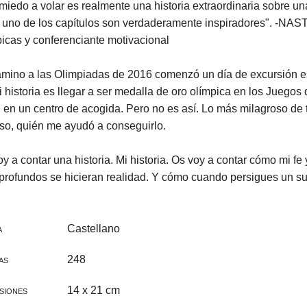
CINE FAMILIAR
IGLESIA Y PAPAS
miedo a volar es realmente una historia extraordinaria sobre una
 uno de los capítulos son verdaderamente inspiradores". -NAS
CATEQUESIS
icas y conferenciante motivacional
VARIOS
amino a las Olimpiadas de 2016 comenzó un día de excursión e
 historia es llegar a ser medalla de oro olímpica en los Juegos
PAPA FRANCISCO
il en un centro de acogida. Pero no es así. Lo más milagroso de
iso, quién me ayudó a conseguirlo.
ÁLVARO DEL PORTILLO
VOCACIONES
y a contar una historia. Mi historia. Os voy a contar cómo mi f
profundos se hicieran realidad. Y cómo cuando persigues un su
CATEQUESIS COMUNIÓN
NOVELA
Castellano
A
AÑO JUBILAR 2025
248
AS
LEÓN XIV
14 x 21 cm
SIONES