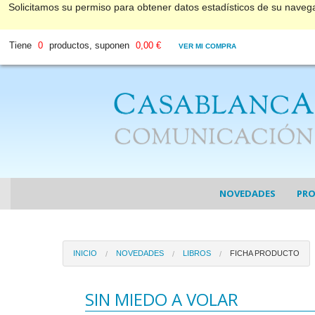
Solicitamos su permiso para obtener datos estadísticos de su nave
Tiene
0
productos, suponen
0,00 €
VER MI COMPRA
NOVEDADES
PR
COL
INICIO
NOVEDADES
LIBROS
FICHA PRODUCTO
COL
DV
SIN MIEDO A VOLAR