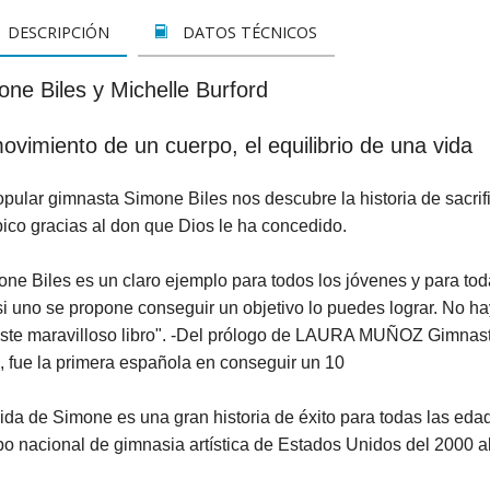
LETOS
CINE
VER TODOS
CONCURSO 2017
SUSCRIPCIÓN PAPEL
DESCRIPCIÓN
DATOS TÉCNICOS
A REZAR...
DOCUMENTALES
INFANTIL Y JUVENIL
SUSCRIPCION DIGITAL
ne Biles y Michelle Burford
ROS
INFANTIL
ADULTOS
VER TODOS
ovimiento de un cuerpo, el equilibrio de una vida
GOS CATÓLICOS
JUVENIL
ESPIRITUALIDAD Y DOCTRINA
pular gimnasta Simone Biles nos descubre la historia de sacrifi
ISTMAS
SAN JOSEMARÍA
AÑO DE LA FE
ico gracias al don que Dios le ha concedido.
ALES
EDUCACIÓN Y FAMILIA
EDUCACIÓN Y FAMILIA
ne Biles es un claro ejemplo para todos los jóvenes y para tod
OOKS
CATEQUESIS
INFANTIL
i uno se propone conseguir un objetivo lo puedes lograr. No h
este maravilloso libro". -Del prólogo de LAURA MUÑOZ Gimnast
PAPA FRANCISCO
JUVENIL
, fue la primera española en conseguir un 10
ÁLVARO DEL PORTILLO
HAGIOGRAFÍA Y BIOGRAFIAS
vida de Simone es una gran historia de éxito para todas las 
po nacional de gimnasia artística de Estados Unidos del 2000 a
VARIOS
SAN JOSEMARÍA