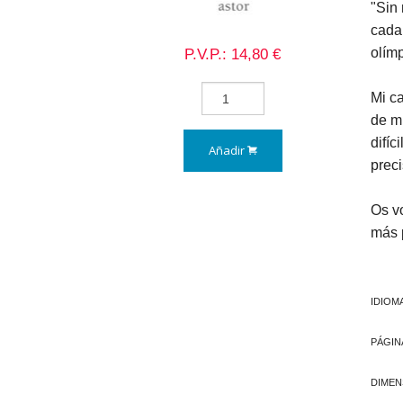
"Sin 
cada
P.V.P.: 14,80 €
olímp
Mi c
de mi
difíc
Añadir
prec
Os vo
más 
IDIOM
PÁGIN
DIMEN