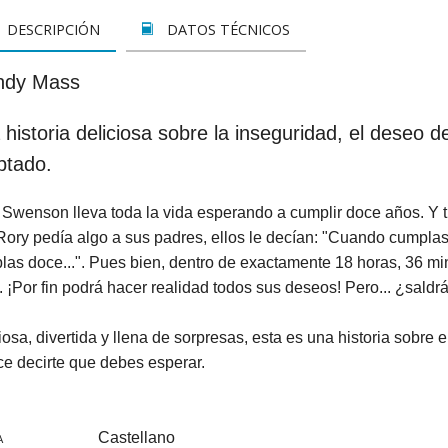
LETOS
CINE
VER TODOS
CONCURSO 2017
SUSCRIPCIÓN PAPEL
DESCRIPCIÓN
DATOS TÉCNICOS
A REZAR...
DOCUMENTALES
INFANTIL Y JUVENIL
SUSCRIPCION DIGITAL
dy Mass
ROS
INFANTIL
ADULTOS
VER TODOS
historia deliciosa sobre la inseguridad, el deseo d
GOS CATÓLICOS
JUVENIL
ESPIRITUALIDAD Y DOCTRINA
ptado.
ISTMAS
SAN JOSEMARÍA
AÑO DE LA FE
Swenson lleva toda la vida esperando a cumplir doce años. Y t
ALES
EDUCACIÓN Y FAMILIA
EDUCACIÓN Y FAMILIA
Rory pedía algo a sus padres, ellos le decían: "Cuando cumpl
las doce...". Pues bien, dentro de exactamente 18 horas, 36 m
OOKS
CATEQUESIS
INFANTIL
 ¡Por fin podrá hacer realidad todos sus deseos! Pero... ¿sald
PAPA FRANCISCO
JUVENIL
osa, divertida y llena de sorpresas, esta es una historia sobre 
ce decirte que debes esperar.
ÁLVARO DEL PORTILLO
HAGIOGRAFÍA Y BIOGRAFIAS
VARIOS
SAN JOSEMARÍA
Castellano
A