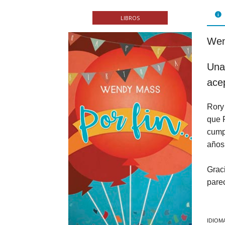
FOL
LIBROS
PAR
Wen
LIB
Una 
JUE
ace
CHR
Rory 
MIS
que 
cump
EB
años.
Graci
pare
IDIOM