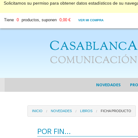
Solicitamos su permiso para obtener datos estadísticos de su nave
Tiene
0
productos, suponen
0,00 €
VER MI COMPRA
NOVEDADES
PR
COL
INICIO
NOVEDADES
LIBROS
FICHA PRODUCTO
COL
DV
POR FIN...