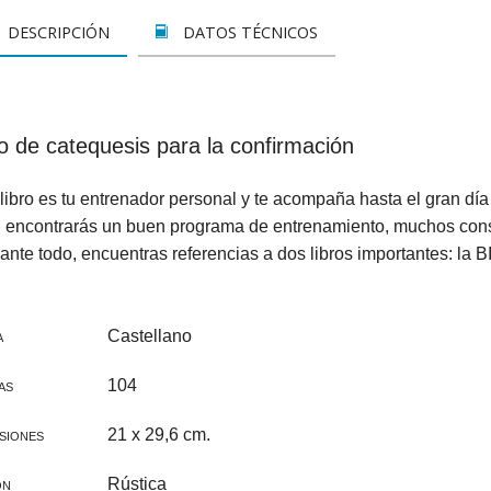
LETOS
CINE
VER TODOS
CONCURSO 2017
SUSCRIPCIÓN PAPEL
DESCRIPCIÓN
DATOS TÉCNICOS
A REZAR...
DOCUMENTALES
INFANTIL Y JUVENIL
SUSCRIPCION DIGITAL
ROS
INFANTIL
ADULTOS
VER TODOS
o de catequesis para la confirmación
GOS CATÓLICOS
JUVENIL
ESPIRITUALIDAD Y DOCTRINA
libro es tu entrenador personal y te acompaña hasta el gran día
ISTMAS
SAN JOSEMARÍA
AÑO DE LA FE
l encontrarás un buen programa de entrenamiento, muchos cons
ALES
EDUCACIÓN Y FAMILIA
EDUCACIÓN Y FAMILIA
ante todo, encuentras referencias a dos libros importantes: la
OOKS
CATEQUESIS
INFANTIL
Castellano
A
PAPA FRANCISCO
JUVENIL
104
AS
ÁLVARO DEL PORTILLO
HAGIOGRAFÍA Y BIOGRAFIAS
21 x 29,6 cm.
SIONES
VARIOS
SAN JOSEMARÍA
Rústica
ÓN