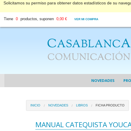
Solicitamos su permiso para obtener datos estadísticos de su nave
Tiene
0
productos, suponen
0,00 €
VER MI COMPRA
NOVEDADES
PR
COL
INICIO
NOVEDADES
LIBROS
FICHA PRODUCTO
COL
DV
MANUAL CATEQUISTA YOUC