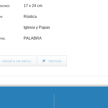
CINE FAMILIAR
IGLESIA Y PAPAS
17 x 24 cm
SIONES
CATEQUESIS
Rústica
ÓN
VARIOS
Iglesia y Papas
PAPA FRANCISCO
PALABRA
RIAL
ÁLVARO DEL PORTILLO
VOCACIONES
ENVIAR A UN AMIGO
TWITTEAR
CATEQUESIS COMUNIÓN
NOVELA
AÑO JUBILAR 2025
LEÓN XIV