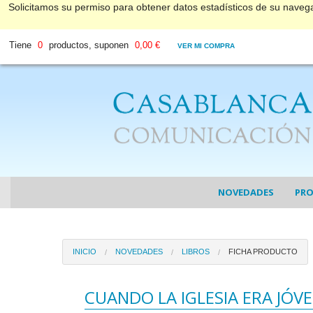
Solicitamos su permiso para obtener datos estadísticos de su nave
Tiene
0
productos, suponen
0,00 €
VER MI COMPRA
NOVEDADES
PR
COL
INICIO
NOVEDADES
LIBROS
FICHA PRODUCTO
COL
DV
CUANDO LA IGLESIA ERA JÓV