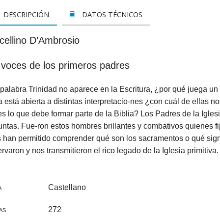
LETOS
CINE
VER TODOS
CONCURSO 2017
SUSCRIPCIÓN PAPEL
DESCRIPCIÓN
DATOS TÉCNICOS
A REZAR...
DOCUMENTALES
INFANTIL Y JUVENIL
SUSCRIPCION DIGITAL
cellino D’Ambrosio
ROS
INFANTIL
ADULTOS
VER TODOS
 voces de los primeros padres
GOS CATÓLICOS
JUVENIL
ESPIRITUALIDAD Y DOCTRINA
 palabra Trinidad no aparece en la Escritura, ¿por qué juega un 
ISTMAS
SAN JOSEMARÍA
AÑO DE LA FE
a está abierta a distintas interpretacio-nes ¿con cuál de ella
ALES
EDUCACIÓN Y FAMILIA
EDUCACIÓN Y FAMILIA
s lo que debe formar parte de la Biblia? Los Padres de la Igl
ntas. Fue-ron estos hombres brillantes y combativos quienes fij
OOKS
CATEQUESIS
INFANTIL
 han permitido comprender qué son los sacramentos o qué signif
rvaron y nos transmitieron el rico legado de la Iglesia primitiva.
PAPA FRANCISCO
JUVENIL
ÁLVARO DEL PORTILLO
HAGIOGRAFÍA Y BIOGRAFIAS
Castellano
A
VARIOS
SAN JOSEMARÍA
272
AS