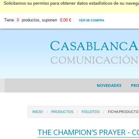
Solicitamos su permiso para obtener datos estadísticos de su nave
Tiene
0
productos, suponen
0,00 €
VER MI COMPRA
NOVEDADES
PR
COL
INICIO
PRODUCTOS
FOLLETOS
FICHA PRODUCTO
COL
DV
THE CHAMPION'S PRAYER - C