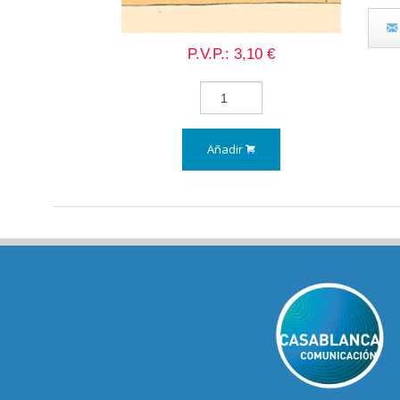
P.V.P.: 3,10 €
Añadir