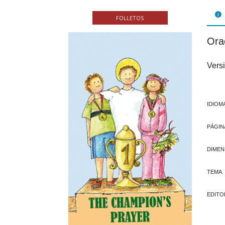
FOL
FOLLETOS
PAR
Ora
LIB
Versi
JUE
CHR
IDIOM
MIS
PÁGIN
EB
DIMEN
TEMA
EDITO