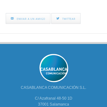
ENVIAR A UN AMIGO
TWITTEAR
CASABLANCA COMUNICACIÓN S.L.
C/ Azafranal 48-50 1D
37001 Salamanca