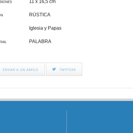
11 x 16,5 cm
CINE FAMILIAR
IGLESIA Y PAPAS
SIONES
RÚSTICA
CATEQUESIS
ÓN
Iglesia y Papas
VARIOS
PALABRA
PAPA FRANCISCO
RIAL
ÁLVARO DEL PORTILLO
VOCACIONES
ENVIAR A UN AMIGO
TWITTEAR
CATEQUESIS COMUNIÓN
NOVELA
AÑO JUBILAR 2025
LEÓN XIV