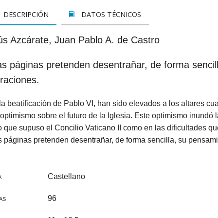
LETOS
CINE
VER TODOS
CONCURSO 2017
SUSCRIPCIÓN PAPEL
DESCRIPCIÓN
DATOS TÉCNICOS
A REZAR...
DOCUMENTALES
INFANTIL Y JUVENIL
SUSCRIPCION DIGITAL
ús Azcárate, Juan Pablo A. de Castro
ROS
INFANTIL
ADULTOS
VER TODOS
as páginas pretenden desentrañar, de forma sencil
GOS CATÓLICOS
JUVENIL
ESPIRITUALIDAD Y DOCTRINA
raciones.
ISTMAS
SAN JOSEMARÍA
AÑO DE LA FE
a beatificación de Pablo VI, han sido elevados a los altares cua
ALES
EDUCACIÓN Y FAMILIA
EDUCACIÓN Y FAMILIA
optimismo sobre el futuro de la Iglesia. Este optimismo inundó l
 que supuso el Concilio Vaticano II como en las dificultades que 
OOKS
CATEQUESIS
INFANTIL
 páginas pretenden desentrañar, de forma sencilla, su pensamie
PAPA FRANCISCO
JUVENIL
Castellano
ÁLVARO DEL PORTILLO
HAGIOGRAFÍA Y BIOGRAFIAS
A
96
VARIOS
SAN JOSEMARÍA
AS