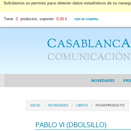
Solicitamos su permiso para obtener datos estadísticos de su nave
Tiene
0
productos, suponen
0,00 €
VER MI COMPRA
NOVEDADES
PR
COL
INICIO
NOVEDADES
LIBROS
FICHA PRODUCTO
COL
DV
PABLO VI (DBOLSILLO)