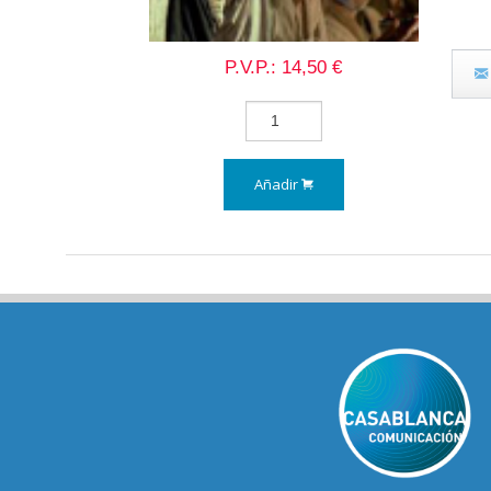
P.V.P.: 14,50 €
Añadir