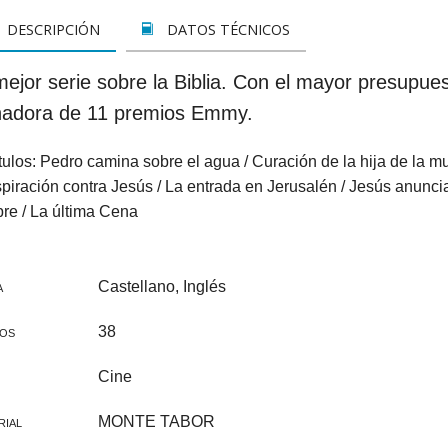
LETOS
CINE
VER TODOS
CONCURSO 2017
SUSCRIPCIÓN PAPEL
DESCRIPCIÓN
DATOS TÉCNICOS
A REZAR...
DOCUMENTALES
INFANTIL Y JUVENIL
SUSCRIPCION DIGITAL
ejor serie sobre la Biblia. Con el mayor presupuest
ROS
INFANTIL
ADULTOS
VER TODOS
adora de 11 premios Emmy.
GOS CATÓLICOS
JUVENIL
ESPIRITUALIDAD Y DOCTRINA
ulos: Pedro camina sobre el agua / Curación de la hija de la mu
ISTMAS
SAN JOSEMARÍA
AÑO DE LA FE
piración contra Jesús / La entrada en Jerusalén / Jesús anunc
re / La última Cena
ALES
EDUCACIÓN Y FAMILIA
EDUCACIÓN Y FAMILIA
OOKS
CATEQUESIS
INFANTIL
Castellano, Inglés
A
PAPA FRANCISCO
JUVENIL
38
TOS
ÁLVARO DEL PORTILLO
HAGIOGRAFÍA Y BIOGRAFIAS
Cine
VARIOS
SAN JOSEMARÍA
MONTE TABOR
RIAL