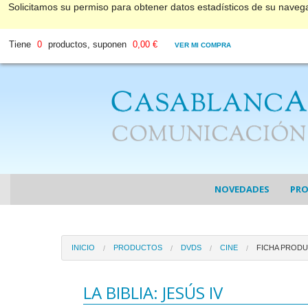
Solicitamos su permiso para obtener datos estadísticos de su nave
Tiene
0
productos, suponen
0,00 €
VER MI COMPRA
NOVEDADES
PR
COL
INICIO
PRODUCTOS
DVDS
CINE
FICHA PROD
COL
DV
LA BIBLIA: JESÚS IV