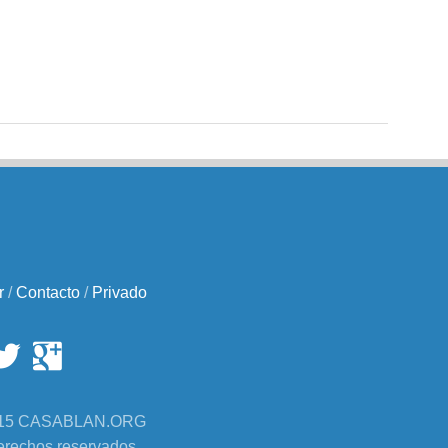
r
/
Contacto
/
Privado
2015 CASABLAN.ORG
erechos reservados