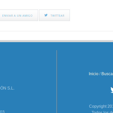
ENVIAR A UN AMIGO
TWITTEAR
Inicio
/
Busca
N S.L.
Copyright 
303
Todos los d