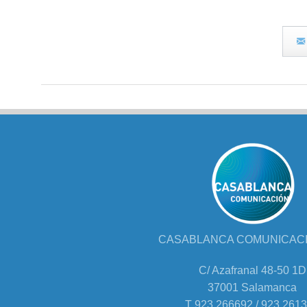
CASABLANCA COMUNICACIÓ
C/ Azafranal 48-50 1D
37001 Salamanca
T 923 266692 / 923 261