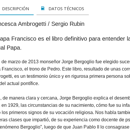
LETOS
CINE
VER TODOS
CONCURSO 2017
SUSCRIPCIÓN PAPEL
DESCRIPCIÓN
DATOS TÉCNICOS
A REZAR...
DOCUMENTALES
INFANTIL Y JUVENIL
SUSCRIPCION DIGITAL
ncesca Ambrogetti / Sergio Rubin
ROS
INFANTIL
ADULTOS
VER TODOS
apa Francisco es el libro definitivo para entender 
GOS CATÓLICOS
JUVENIL
ESPIRITUALIDAD Y DOCTRINA
ual Papa.
ISTMAS
SAN JOSEMARÍA
AÑO DE LA FE
3 de marzo de 2013 monseñor Jorge Bergoglio fue elegido suce
ALES
EDUCACIÓN Y FAMILIA
EDUCACIÓN Y FAMILIA
 Francisco, el trono de Pedro. Este libro, resultado de unas c
getti, es un testimonio único y en rigurosa primera persona s
OOKS
CATEQUESIS
INFANTIL
del actual pontífice.
PAPA FRANCISCO
JUVENIL
, de manera clara y cercana, Jorge Bergoglio explica el desem
 en 1929, las circunstancias de su nacimiento, cómo fue su inf
ÁLVARO DEL PORTILLO
HAGIOGRAFÍA Y BIOGRAFIAS
ó los primeros signos de su vocación religiosa. Nos habla tambi
VARIOS
SAN JOSEMARÍA
ras clases que impartió, de su experiencia como docente de psi
fenómeno Bergoglio”, luego de que Juan Pablo II lo consagrase