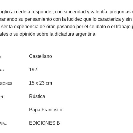
CINE FAMILIAR
IGLESIA Y PAPAS
glio accede a responder, con sinceridad y valentía, preguntas di
CATEQUESIS
ranando su pensamiento con la lucidez que lo caracteriza y si
ser la experiencia de orar, pasando por el celibato o el trabajo 
VARIOS
les o su opinión sobre la dictadura argentina.
PAPA FRANCISCO
ÁLVARO DEL PORTILLO
Castellano
A
VOCACIONES
192
AS
CATEQUESIS COMUNIÓN
15 x 23 cm
SIONES
NOVELA
Rústica
ÓN
AÑO JUBILAR 2025
Papa Francisco
LEÓN XIV
EDICIONES B
RIAL