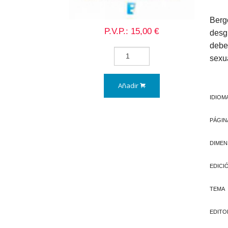
Bergo
P.V.P.: 15,00 €
desg
debe 
sexua
Añadir
IDIOM
PÁGIN
DIMEN
EDICI
TEMA
EDITO