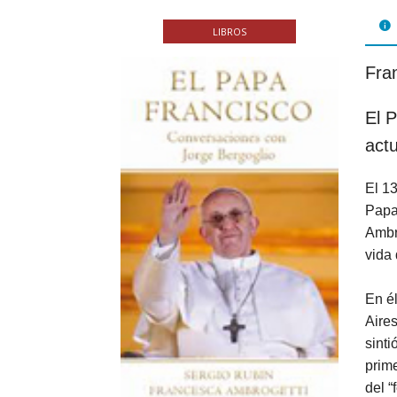
FOL
LIBROS
PAR
Fra
LIB
El P
JUE
act
CHR
El 1
MIS
Papa
Ambro
EB
vida 
En él
Aires
sinti
prime
del “