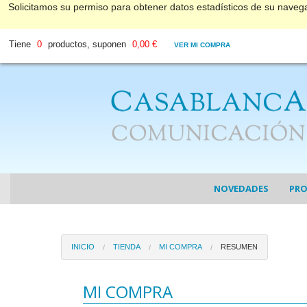
Solicitamos su permiso para obtener datos estadísticos de su nave
Tiene
0
productos, suponen
0,00 €
VER MI COMPRA
NOVEDADES
PR
COL
INICIO
TIENDA
MI COMPRA
RESUMEN
COL
DV
MI COMPRA