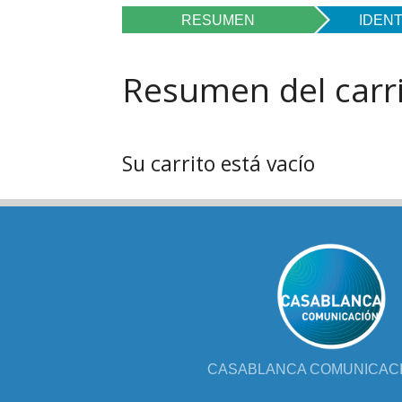
FOL
RESUMEN
IDENT
PAR
Resumen del carr
LIB
JUE
Su carrito está vacío
CHR
MIS
EB
CASABLANCA COMUNICACIÓ