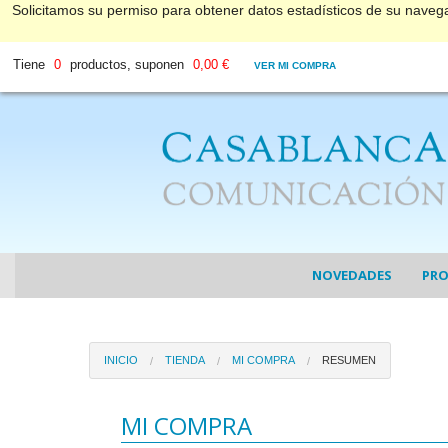
Solicitamos su permiso para obtener datos estadísticos de su nave
Tiene
0
productos, suponen
0,00 €
VER MI COMPRA
NOVEDADES
PR
COL
INICIO
TIENDA
MI COMPRA
RESUMEN
COL
DV
MI COMPRA