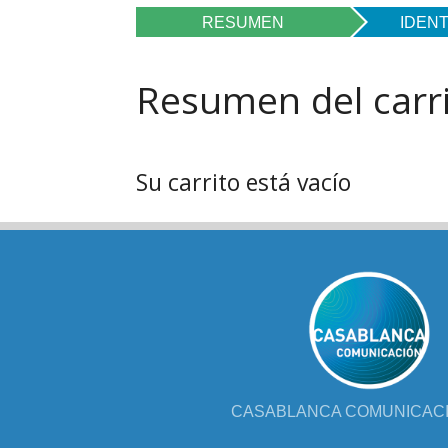
FOL
RESUMEN
IDENT
PAR
Resumen del carr
LIB
JUE
Su carrito está vacío
CHR
MIS
EB
CASABLANCA COMUNICACIÓ