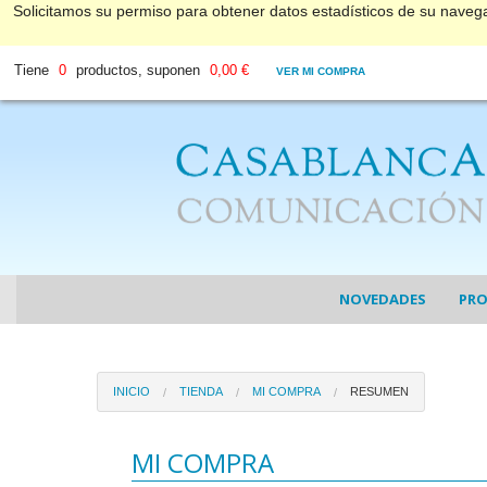
Solicitamos su permiso para obtener datos estadísticos de su nave
Tiene
0
productos, suponen
0,00 €
VER MI COMPRA
NOVEDADES
PR
COL
INICIO
TIENDA
MI COMPRA
RESUMEN
COL
DV
MI COMPRA