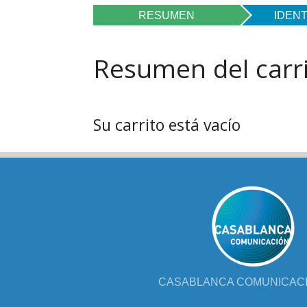
FOL
RESUMEN
IDENT
PAR
Resumen del carr
LIB
JUE
Su carrito está vacío
CHR
MIS
EB
CASABLANCA COMUNICACIÓ