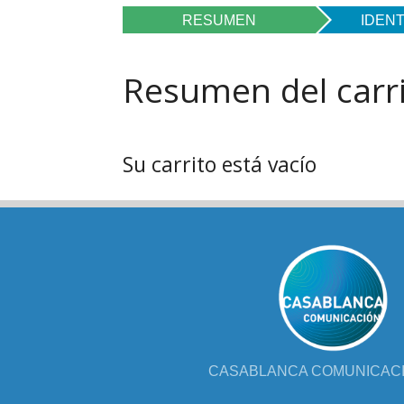
FOL
RESUMEN
IDENT
PAR
Resumen del carr
LIB
JUE
Su carrito está vacío
CHR
MIS
EB
CASABLANCA COMUNICACIÓ