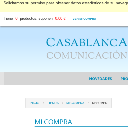
Solicitamos su permiso para obtener datos estadísticos de su nave
Tiene
0
productos, suponen
0,00 €
VER MI COMPRA
NOVEDADES
PR
COL
INICIO
TIENDA
MI COMPRA
RESUMEN
COL
DV
MI COMPRA