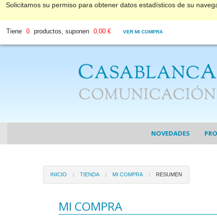
Solicitamos su permiso para obtener datos estadísticos de su nave
Tiene
0
productos, suponen
0,00 €
VER MI COMPRA
NOVEDADES
PR
COL
INICIO
TIENDA
MI COMPRA
RESUMEN
COL
DV
MI COMPRA