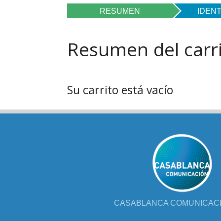
FOL
RESUMEN
IDENT
PAR
Resumen del carr
LIB
JUE
Su carrito está vacío
CHR
MIS
EB
CASABLANCA COMUNICACIÓ