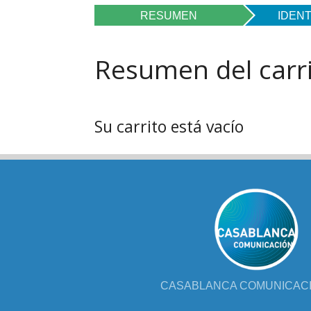
FOL
RESUMEN
IDENT
PAR
Resumen del carr
LIB
JUE
Su carrito está vacío
CHR
MIS
EB
CASABLANCA COMUNICACIÓ