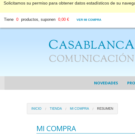
Solicitamos su permiso para obtener datos estadísticos de su nave
Tiene
0
productos, suponen
0,00 €
VER MI COMPRA
NOVEDADES
PR
COL
INICIO
TIENDA
MI COMPRA
RESUMEN
COL
DV
MI COMPRA