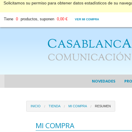
Solicitamos su permiso para obtener datos estadísticos de su nave
Tiene
0
productos, suponen
0,00 €
VER MI COMPRA
NOVEDADES
PR
COL
INICIO
TIENDA
MI COMPRA
RESUMEN
COL
DV
MI COMPRA