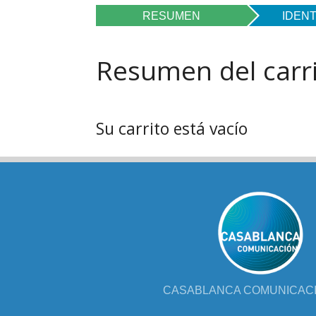
FOL
RESUMEN
IDENT
PAR
Resumen del carr
LIB
JUE
Su carrito está vacío
CHR
MIS
EB
CASABLANCA COMUNICACIÓ