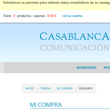
Solicitamos su permiso para obtener datos estadísticos de su nave
Tiene
0
productos, suponen
0,00 €
VER MI COMPRA
NOVEDADES
PR
COL
INICIO
TIENDA
MI COMPRA
RESUMEN
COL
DV
MI COMPRA