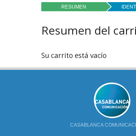
FOL
RESUMEN
IDENT
PAR
Resumen del carr
LIB
JUE
Su carrito está vacío
CHR
MIS
EB
CASABLANCA COMUNICACIÓ