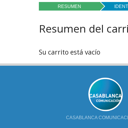
FOL
RESUMEN
IDENT
PAR
Resumen del carr
LIB
JUE
Su carrito está vacío
CHR
MIS
EB
CASABLANCA COMUNICACIÓ