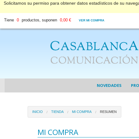
Solicitamos su permiso para obtener datos estadísticos de su nave
Tiene
0
productos, suponen
0,00 €
VER MI COMPRA
NOVEDADES
PR
COL
INICIO
TIENDA
MI COMPRA
RESUMEN
COL
DV
MI COMPRA