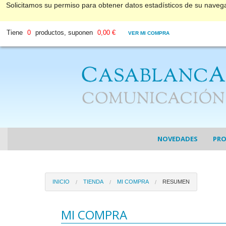
Solicitamos su permiso para obtener datos estadísticos de su nave
Tiene
0
productos, suponen
0,00 €
VER MI COMPRA
NOVEDADES
PR
COL
INICIO
TIENDA
MI COMPRA
RESUMEN
COL
DV
MI COMPRA