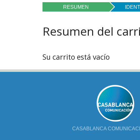
FOL
RESUMEN
IDENT
PAR
Resumen del carr
LIB
JUE
Su carrito está vacío
CHR
MIS
EB
CASABLANCA COMUNICACIÓ