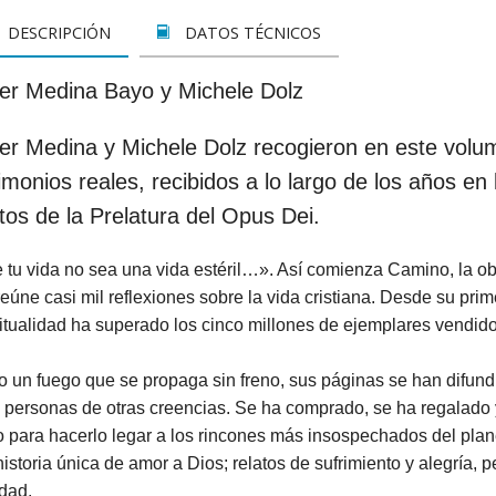
LETOS
CINE
VER TODOS
CONCURSO 2017
SUSCRIPCIÓN PAPEL
DESCRIPCIÓN
DATOS TÉCNICOS
A REZAR...
DOCUMENTALES
INFANTIL Y JUVENIL
SUSCRIPCION DIGITAL
ier Medina Bayo y Michele Dolz
ROS
INFANTIL
ADULTOS
VER TODOS
ier Medina y Michele Dolz recogieron en este vol
GOS CATÓLICOS
JUVENIL
ESPIRITUALIDAD Y DOCTRINA
imonios reales, recibidos a lo largo de los años en
ISTMAS
SAN JOSEMARÍA
AÑO DE LA FE
os de la Prelatura del Opus Dei.
ALES
EDUCACIÓN Y FAMILIA
EDUCACIÓN Y FAMILIA
 tu vida no sea una vida estéril…». Así comienza Camino, la o
eúne casi mil reflexiones sobre la vida cristiana. Desde su prim
OOKS
CATEQUESIS
INFANTIL
itualidad ha superado los cinco millones de ejemplares vendido
PAPA FRANCISCO
JUVENIL
un fuego que se propaga sin freno, sus páginas se han difundi
ÁLVARO DEL PORTILLO
HAGIOGRAFÍA Y BIOGRAFIAS
 personas de otras creencias. Se ha comprado, se ha regalado 
 para hacerlo legar a los rincones más insospechados del plane
VARIOS
SAN JOSEMARÍA
istoria única de amor a Dios; relatos de sufrimiento y alegría,
dad.