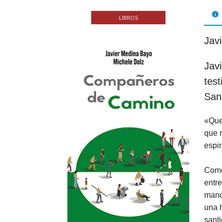
FOL
LIBROS
PAR
Jav
LIB
Jav
JUE
test
CHR
Sant
MIS
«Que
que r
EB
espir
Como 
entre
mano
una h
santi