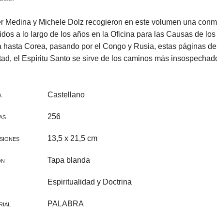
CINE FAMILIAR
IGLESIA Y PAPAS
er Medina y Michele Dolz recogieron en este volumen una conmo
CATEQUESIS
idos a lo largo de los años en la Oficina para las Causas de lo
hasta Corea, pasando por el Congo y Rusia, estas páginas demu
VARIOS
ad, el Espíritu Santo se sirve de los caminos más insospechado
PAPA FRANCISCO
ÁLVARO DEL PORTILLO
Castellano
A
VOCACIONES
256
AS
CATEQUESIS COMUNIÓN
13,5 x 21,5 cm
SIONES
NOVELA
Tapa blanda
ÓN
AÑO JUBILAR 2025
Espiritualidad y Doctrina
LEÓN XIV
PALABRA
RIAL