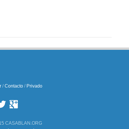
r
/
Contacto
/
Privado
2015 CASABLAN.ORG