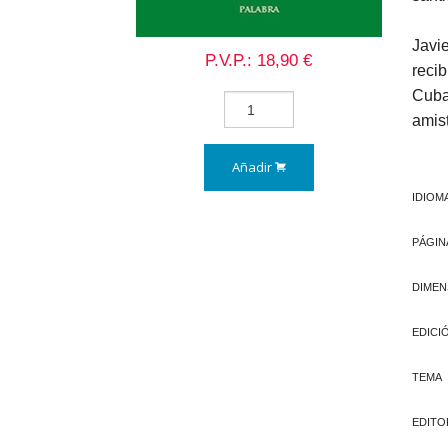
Javi
P.V.P.: 18,90 €
recib
Cuba 
amist
Añadir
IDIOM
PÁGIN
DIMEN
EDICI
TEMA
EDITO