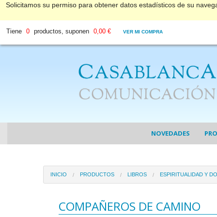
Solicitamos su permiso para obtener datos estadísticos de su nave
Tiene
0
productos, suponen
0,00 €
VER MI COMPRA
NOVEDADES
PR
COL
INICIO
PRODUCTOS
LIBROS
ESPIRITUALIDAD Y D
COL
DV
COMPAÑEROS DE CAMINO