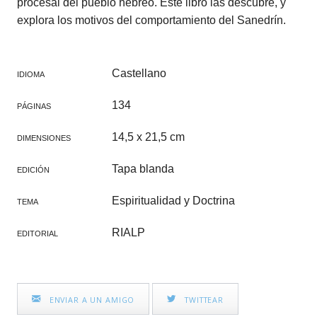
procesal del pueblo hebreo. Este libro las descubre, y
explora los motivos del comportamiento del Sanedrín.
Castellano
IDIOMA
134
PÁGINAS
14,5 x 21,5 cm
DIMENSIONES
Tapa blanda
EDICIÓN
Espiritualidad y Doctrina
TEMA
RIALP
EDITORIAL
ENVIAR A UN AMIGO
TWITTEAR