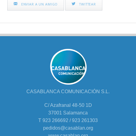
ENVIAR A UN AMIGO
TWITTEAR
CASABLANCA COMUNICACIÓN S.L.
C/ Azafranal 48-50 1D
37001 Salamanca
T 923 266692 / 923 261303
pedidos@casablan.org
www.casablan.org