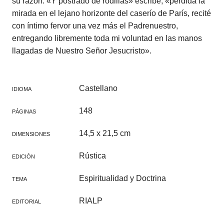
su razón. «Y postrado de rodillas» escribe, «perdida la
mirada en el lejano horizonte del caserío de París, recité
con íntimo fervor una vez más el Padrenuestro,
entregando libremente toda mi voluntad en las manos
llagadas de Nuestro Señor Jesucristo».
Castellano
IDIOMA
148
PÁGINAS
14,5 x 21,5 cm
DIMENSIONES
Rústica
EDICIÓN
Espiritualidad y Doctrina
TEMA
RIALP
EDITORIAL