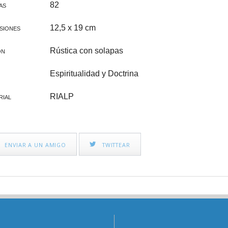
CINE FAMILIAR
IGLESIA Y PAPAS
82
AS
CATEQUESIS
12,5 x 19 cm
SIONES
VARIOS
Rústica con solapas
ÓN
PAPA FRANCISCO
Espiritualidad y Doctrina
ÁLVARO DEL PORTILLO
RIALP
RIAL
VOCACIONES
CATEQUESIS COMUNIÓN
ENVIAR A UN AMIGO
TWITTEAR
NOVELA
AÑO JUBILAR 2025
LEÓN XIV