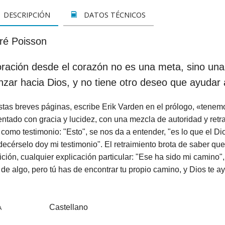
LETOS
CINE
VER TODOS
CONCURSO 2017
SUSCRIPCIÓN PAPEL
DESCRIPCIÓN
DATOS TÉCNICOS
A REZAR...
DOCUMENTALES
INFANTIL Y JUVENIL
SUSCRIPCION DIGITAL
ré Poisson
ROS
INFANTIL
ADULTOS
VER TODOS
oración desde el corazón no es una meta, sino una
GOS CATÓLICOS
JUVENIL
ESPIRITUALIDAD Y DOCTRINA
zar hacia Dios, y no tiene otro deseo que ayudar 
ISTMAS
SAN JOSEMARÍA
AÑO DE LA FE
tas breves páginas, escribe Erik Varden en el prólogo, «tenemo
ALES
EDUCACIÓN Y FAMILIA
EDUCACIÓN Y FAMILIA
ntado con gracia y lucidez, con una mezcla de autoridad y retra
 como testimonio: "Esto", se nos da a entender, "es lo que el D
OOKS
CATEQUESIS
INFANTIL
ecérselo doy mi testimonio". El retraimiento brota de saber que 
ición, cualquier explicación particular: "Ese ha sido mi camino", 
PAPA FRANCISCO
JUVENIL
 de algo, pero tú has de encontrar tu propio camino, y Dios te ay
ÁLVARO DEL PORTILLO
HAGIOGRAFÍA Y BIOGRAFIAS
VARIOS
SAN JOSEMARÍA
Castellano
A