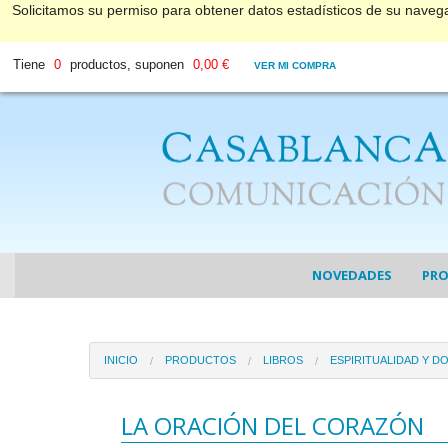
Solicitamos su permiso para obtener datos estadísticos de su nave
Tiene
0
productos, suponen
0,00 €
VER MI COMPRA
NOVEDADES
PR
COL
INICIO
PRODUCTOS
LIBROS
ESPIRITUALIDAD Y D
COL
DV
LA ORACIÓN DEL CORAZÓN