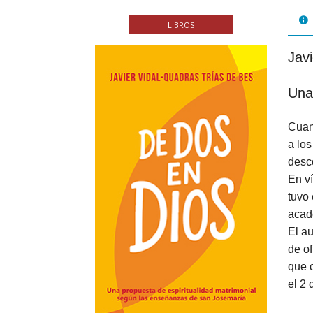
FOL
LIBROS
PAR
Jav
LIB
Una
JUE
Cuan
CHR
a lo
MIS
desc
En ví
EB
tuvo
acadé
El au
de of
que c
el 2 