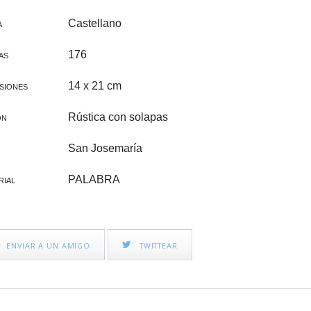
CINE FAMILIAR
IGLESIA Y PAPAS
Castellano
A
CATEQUESIS
176
AS
VARIOS
14 x 21 cm
SIONES
PAPA FRANCISCO
Rústica con solapas
ÓN
ÁLVARO DEL PORTILLO
San Josemaría
VOCACIONES
PALABRA
RIAL
CATEQUESIS COMUNIÓN
NOVELA
ENVIAR A UN AMIGO
TWITTEAR
AÑO JUBILAR 2025
LEÓN XIV