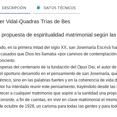
LETOS
CINE
VER TODOS
CONCURSO 2017
SUSCRIPCIÓN PAPEL
DESCRIPCIÓN
DATOS TÉCNICOS
A REZAR...
DOCUMENTALES
INFANTIL Y JUVENIL
SUSCRIPCION DIGITAL
ier Vidal-Quadras Trías de Bes
ROS
INFANTIL
ADULTOS
VER TODOS
 propuesta de espiritualidad matrimonial según l
GOS CATÓLICOS
JUVENIL
ESPIRITUALIDAD Y DOCTRINA
do, en la primera mitad del siglo XX, san Josemaría Escrivá h
ISTMAS
SAN JOSEMARÍA
AÑO DE LA FE
s casados que Dios les llamaba «por caminos de contemplación
ALES
EDUCACIÓN Y FAMILIA
EDUCACIÓN Y FAMILIA
oncierto.
speras del centenario de la fundación del Opus Dei, el autor de 
OOKS
CATEQUESIS
INFANTIL
 el oportuno desarrollo en el pensamiento de san Josemaría, qu
mico, sino en las palabras fuertes y en la coherencia de vida d
PAPA FRANCISCO
JUVENIL
tor ha intentado reunir este pensamiento, trayéndolo desde las 
recer a cualquier matrimonio que aspire a la santidad una propue
ÁLVARO DEL PORTILLO
HAGIOGRAFÍA Y BIOGRAFIAS
onsiste, a fin de cuentas, en vivir en clave matrimonial el mism
de octubre de 1928, un carisma para todas las gentes y para tod
VARIOS
SAN JOSEMARÍA