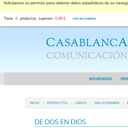
Solicitamos su permiso para obtener datos estadísticos de su nave
Tiene
0
productos, suponen
0,00 €
VER MI COMPRA
NOVEDADES
PR
COL
INICIO
PRODUCTOS
LIBROS
SAN JOSEMARÍA
COL
DV
DE DOS EN DIOS