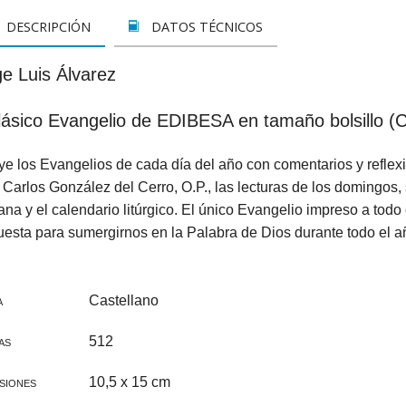
LETOS
CINE
VER TODOS
CONCURSO 2017
SUSCRIPCIÓN PAPEL
DESCRIPCIÓN
DATOS TÉCNICOS
A REZAR...
DOCUMENTALES
INFANTIL Y JUVENIL
SUSCRIPCION DIGITAL
ge Luis Álvarez
ROS
INFANTIL
ADULTOS
VER TODOS
lásico Evangelio de EDIBESA en tamaño bolsillo (Ci
GOS CATÓLICOS
JUVENIL
ESPIRITUALIDAD Y DOCTRINA
ye los Evangelios de cada día del año con comentarios y reflex
ISTMAS
SAN JOSEMARÍA
AÑO DE LA FE
Carlos González del Cerro, O.P., las lecturas de los domingos,
ALES
EDUCACIÓN Y FAMILIA
EDUCACIÓN Y FAMILIA
iana y el calendario litúrgico. El único Evangelio impreso a todo 
esta para sumergirnos en la Palabra de Dios durante todo el a
OOKS
CATEQUESIS
INFANTIL
PAPA FRANCISCO
JUVENIL
Castellano
A
ÁLVARO DEL PORTILLO
HAGIOGRAFÍA Y BIOGRAFIAS
512
AS
VARIOS
SAN JOSEMARÍA
10,5 x 15 cm
SIONES