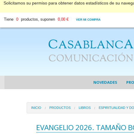
Solicitamos su permiso para obtener datos estadísticos de su nave
Tiene
0
productos, suponen
0,00 €
VER MI COMPRA
NOVEDADES
PR
COL
INICIO
PRODUCTOS
LIBROS
ESPIRITUALIDAD Y D
COL
DV
EVANGELIO 2026. TAMAÑO B