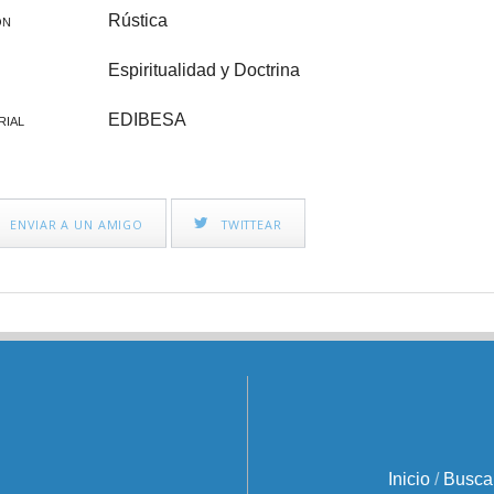
CINE FAMILIAR
IGLESIA Y PAPAS
Rústica
ÓN
CATEQUESIS
Espiritualidad y Doctrina
VARIOS
EDIBESA
RIAL
PAPA FRANCISCO
ÁLVARO DEL PORTILLO
ENVIAR A UN AMIGO
TWITTEAR
VOCACIONES
CATEQUESIS COMUNIÓN
NOVELA
AÑO JUBILAR 2025
LEÓN XIV
Inicio
/
Busca