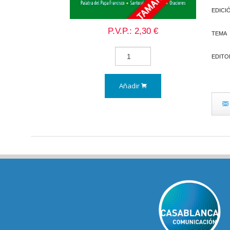
EDICI
P.V.P.: 2,30 €
TEMA
EDITO
Añadir