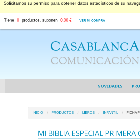
Solicitamos su permiso para obtener datos estadísticos de su nave
Tiene
0
productos, suponen
0,00 €
VER MI COMPRA
NOVEDADES
PR
COL
INICIO
PRODUCTOS
LIBROS
INFANTIL
FICHA 
COL
DV
MI BIBLIA ESPECIAL PRIMER