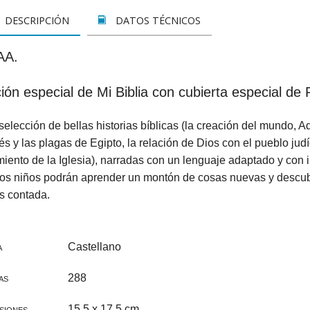
LETOS
CINE
VER TODOS
CONCURSO 2017
SUSCRIPCIÓN PAPEL
DESCRIPCIÓN
DATOS TÉCNICOS
A REZAR...
DOCUMENTALES
INFANTIL Y JUVENIL
SUSCRIPCION DIGITAL
AA.
ROS
INFANTIL
ADULTOS
VER TODOS
ión especial de Mi Biblia con cubierta especial d
GOS CATÓLICOS
JUVENIL
ESPIRITUALIDAD Y DOCTRINA
elección de bellas historias bíblicas (la creación del mundo, Ad
ISTMAS
SAN JOSEMARÍA
AÑO DE LA FE
s y las plagas de Egipto, la relación de Dios con el pueblo judío
ALES
EDUCACIÓN Y FAMILIA
EDUCACIÓN Y FAMILIA
iento de la Iglesia), narradas con un lenguaje adaptado y con i
los niños podrán aprender un montón de cosas nuevas y descubr
OOKS
CATEQUESIS
INFANTIL
s contada.
PAPA FRANCISCO
JUVENIL
Castellano
A
ÁLVARO DEL PORTILLO
HAGIOGRAFÍA Y BIOGRAFIAS
288
AS
VARIOS
SAN JOSEMARÍA
15,5 x 17,5 cm