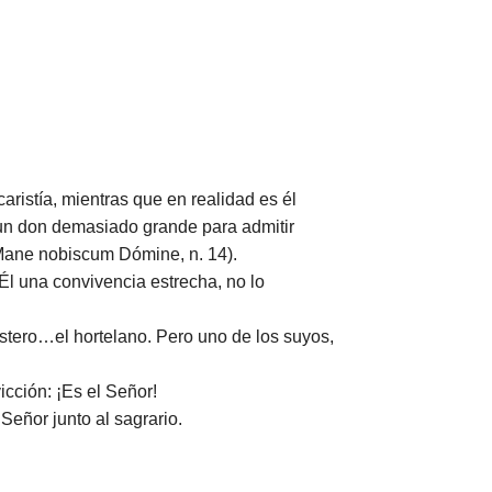
ristía, mientras que en realidad es él
s un don demasiado grande para admitir
ane nobiscum Dómine, n. 14).
l una convivencia estrecha, no lo
tero…el hortelano. Pero uno de los suyos,
icción: ¡Es el Señor!
Señor junto al sagrario.