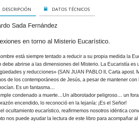
LETOS
CINE
VER TODOS
CONCURSO 2017
SUSCRIPCIÓN PAPEL
DESCRIPCIÓN
DATOS TÉCNICOS
A REZAR...
DOCUMENTALES
INFANTIL Y JUVENIL
SUSCRIPCION DIGITAL
ardo Sada Fernández
ROS
INFANTIL
ADULTOS
VER TODOS
exiones en torno al Misterio Eucarístico.
GOS CATÓLICOS
JUVENIL
ESPIRITUALIDAD Y DOCTRINA
ombre está siempre tentado a reducir a su propia medida la Euca
ISTMAS
SAN JOSEMARÍA
AÑO DE LA FE
 debe abrirse a las dimensiones del Misterio. La Eucaristía e
ALES
EDUCACIÓN Y FAMILIA
EDUCACIÓN Y FAMILIA
güedades y reducciones» (SAN JUAN PABLO II, Carta apost. M
os de los contemporáneos de Jesús, a pesar de mantener con É
OOKS
CATEQUESIS
INFANTIL
nocían. Es un fantasma…
imple condenado a muerte…Un alborotador peligroso… un foras
PAPA FRANCISCO
JUVENIL
razón encendido, lo reconoció en la lejanía: ¡Es el Señor!
el ocultamiento eucarístico, reafirmemos nosotros idéntica conv
ÁLVARO DEL PORTILLO
HAGIOGRAFÍA Y BIOGRAFIAS
o nos puede ayudar la lectura de este libro para acompañar al 
VARIOS
SAN JOSEMARÍA