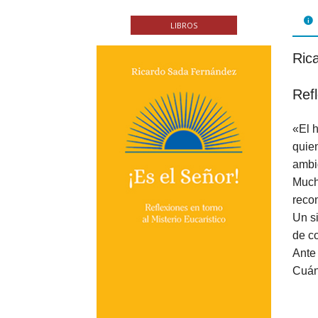
FOL
LIBROS
PAR
Ric
LIB
Refl
JUE
«El h
CHR
quien
MIS
ambi
Much
EB
reco
Un s
de co
Ante 
Cuánt