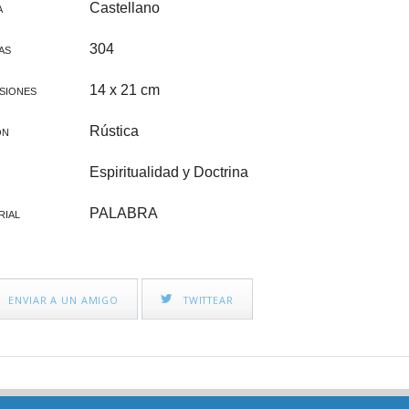
CINE FAMILIAR
IGLESIA Y PAPAS
Castellano
A
CATEQUESIS
304
AS
VARIOS
14 x 21 cm
SIONES
PAPA FRANCISCO
Rústica
ÓN
ÁLVARO DEL PORTILLO
Espiritualidad y Doctrina
VOCACIONES
PALABRA
RIAL
CATEQUESIS COMUNIÓN
NOVELA
ENVIAR A UN AMIGO
TWITTEAR
AÑO JUBILAR 2025
LEÓN XIV