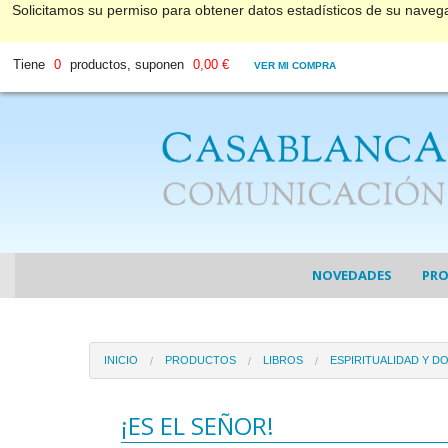
Solicitamos su permiso para obtener datos estadísticos de su nave
Tiene
0
productos, suponen
0,00 €
VER MI COMPRA
NOVEDADES
PR
COL
INICIO
PRODUCTOS
LIBROS
ESPIRITUALIDAD Y D
COL
DV
¡ES EL SEÑOR!