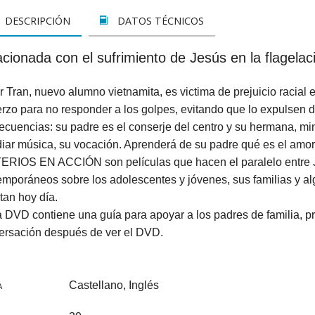
LETOS
CINE
VER TODOS
CONCURSO 2017
SUSCRIPCIÓN PAPEL
DESCRIPCIÓN
DATOS TÉCNICOS
A REZAR...
DOCUMENTALES
INFANTIL Y JUVENIL
SUSCRIPCION DIGITAL
cionada con el sufrimiento de Jesús en la flagelac
ROS
INFANTIL
ADULTOS
VER TODOS
r Tran, nuevo alumno vietnamita, es victima de prejuicio racial 
GOS CATÓLICOS
JUVENIL
ESPIRITUALIDAD Y DOCTRINA
rzo para no responder a los golpes, evitando que lo expulsen d
cuencias: su padre es el conserje del centro y su hermana, min
ISTMAS
SAN JOSEMARÍA
AÑO DE LA FE
iar música, su vocación. Aprenderá de su padre qué es el amor 
ERIOS EN ACCIÓN son películas que hacen el paralelo entre Jes
ALES
EDUCACIÓN Y FAMILIA
EDUCACIÓN Y FAMILIA
emporáneos sobre los adolescentes y jóvenes, sus familias y a
OOKS
CATEQUESIS
INFANTIL
tan hoy día.
DVD contiene una guía para apoyar a los padres de familia, pro
PAPA FRANCISCO
JUVENIL
ersación después de ver el DVD.
ÁLVARO DEL PORTILLO
HAGIOGRAFÍA Y BIOGRAFIAS
Castellano, Inglés
A
VARIOS
SAN JOSEMARÍA