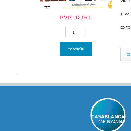
MINU
TEMA
P.V.P.: 12,95 €
EDITO
Añadir