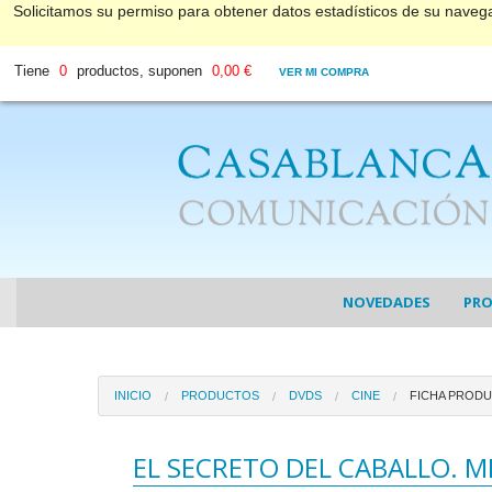
Solicitamos su permiso para obtener datos estadísticos de su nave
Tiene
0
productos, suponen
0,00 €
VER MI COMPRA
NOVEDADES
PR
COL
INICIO
PRODUCTOS
DVDS
CINE
FICHA PROD
COL
DV
EL SECRETO DEL CABALLO. M