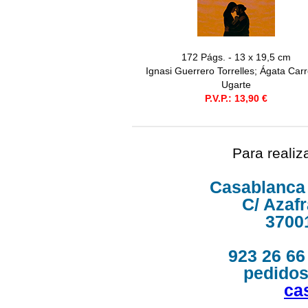
172 Págs. - 13 x 19,5 cm
Ignasi Guerrero Torrelles; Ágata Car
Ugarte
P.V.P.: 13,90 €
Para realiz
Casablanca
C/ Azafr
3700
923 26 66
pedido
ca