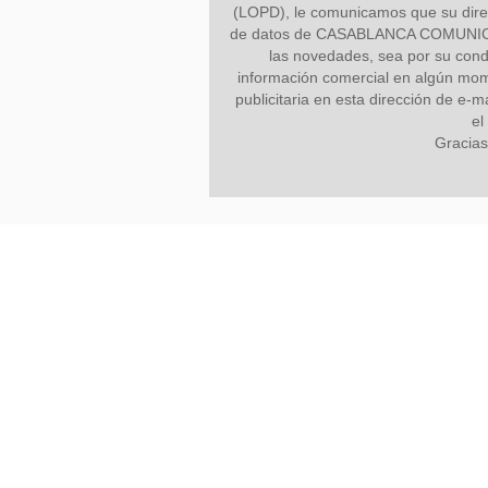
(LOPD), le comunicamos que su direc
de datos de CASABLANCA COMUNICACI
las novedades, sea por su condi
información comercial en algún mome
publicitaria en esta dirección de e-m
el
Gracias